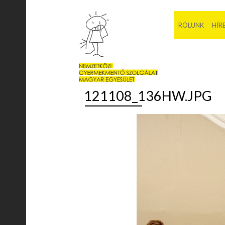
RÓLUNK
HÍR
121108_136HW.JPG