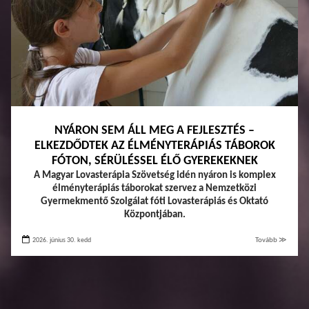
NYÁRON SEM ÁLL MEG A FEJLESZTÉS –
ELKEZDŐDTEK AZ ÉLMÉNYTERÁPIÁS TÁBOROK
FÓTON, SÉRÜLÉSSEL ÉLŐ GYEREKEKNEK
A Magyar Lovasterápia Szövetség idén nyáron is komplex
élményterápiás táborokat szervez a Nemzetközi
Gyermekmentő Szolgálat fóti Lovasterápiás és Oktató
Központjában.
2026. június 30. kedd
Tovább ≫