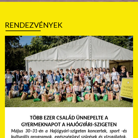
RENDEZVÉNYEK
TÖBB EZER CSALÁD ÜNNEPELTE A
GYERMEKNAPOT A HAJÓGYÁRI-SZIGETEN
Május 30–31-én a Hajógyári-szigeten koncertek, sport -és
kulturális programok, egészségügyi szűrések és vizsgálatok,