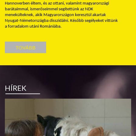
Hannoverben éltem, és az ottani, valamint magyarországi
barátaimmal, ismerőseimmel segítettünk az NDK
menekülteknek, akik Magyarországon keresztül akartak
Nyugat-Németországba disszidálni. Később segélyeket vittünk
a forradalom utáni Romániába.
TOVÁBB
HÍREK