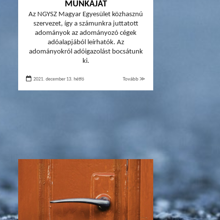
MUNKÁJÁT
Az NGYSZ Magyar Egyesület közhasznú
szervezet, így a számunkra juttatott
adományok az adományozó cégek
adóalapjából leírhatók. Az
adományokról adóigazolást bocsátunk
ki.
2021. december 13. hétfő
Tovább ≫