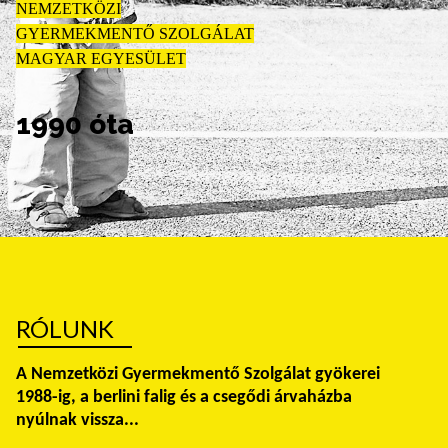
NEMZETKÖZI
GYERMEKMENTŐ SZOLGÁLAT
MAGYAR EGYESÜLET
1990 óta
RÓLUNK
A Nemzetközi Gyermekmentő Szolgálat gyökerei
1988-ig, a berlini falig és a csegődi árvaházba
nyúlnak vissza...