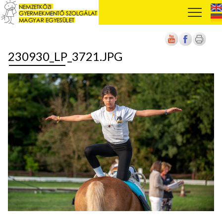
230930_LP_3721.JPG