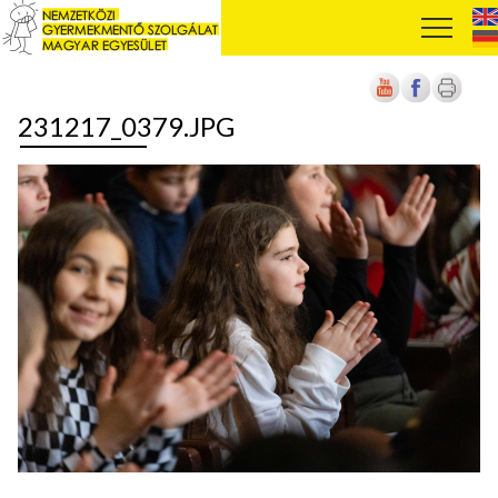
231217_0379.JPG