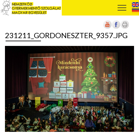
231211_GORDONESZTER_9357.JPG