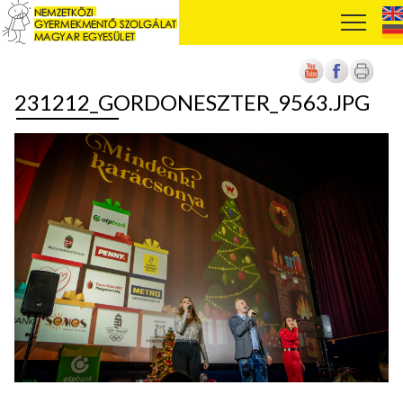
231212_GORDONESZTER_9563.JPG