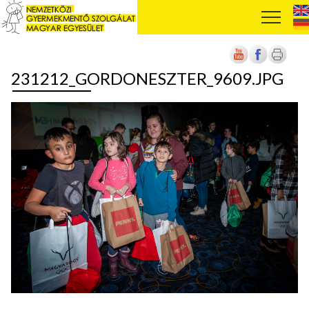
231212_GORDONESZTER_9609.JPG