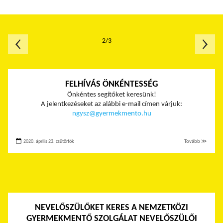
2/3
FELHÍVÁS ÖNKÉNTESSÉG
Önkéntes segítőket keresünk!
A jelentkezéseket az alábbi e-mail címen várjuk:
ngysz@gyermekmento.hu
2020. április 23. csütörtök
Tovább ≫
NEVELŐSZÜLŐKET KERES A NEMZETKÖZI
GYERMEKMENTŐ SZOLGÁLAT NEVELŐSZÜLŐI