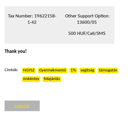
Tax Number: 19622158-
Other Support Option:
1-42
13600/05
500 HUF/Call/SMS
Thank you!
Címkék:
NGYSZ
Gyermekmentő
1%
segítség
támogatás
önkéntes
felajánlás
VISSZA