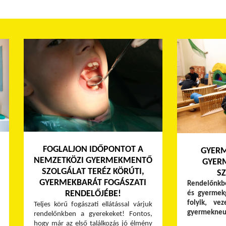
FOGLALJON IDŐPONTOT A
GYERM
NEMZETKÖZI GYERMEKMENTŐ
GYER
SZOLGÁLAT TERÉZ KÖRÚTI,
S
GYERMEKBARÁT FOGÁSZATI
Rendelőnkb
RENDELŐJÉBE!
és gyermekg
folyik, ve
Teljes körű fogászati ellátással várjuk
gyermekneu
rendelőnkben a gyerekeket! Fontos,
hogy már az első találkozás jó élmény