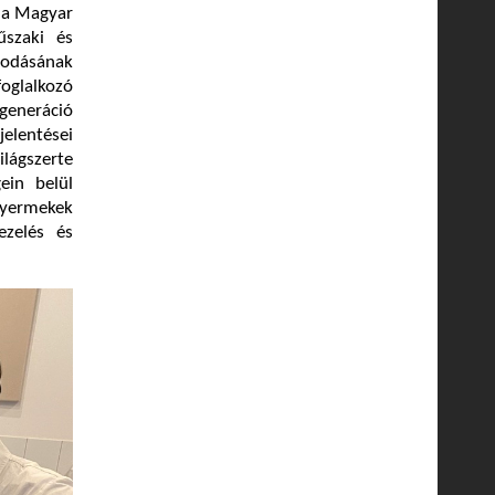
k a Magyar
szaki és
sodásának
oglalkozó
generáció
elentései
lágszerte
ein belül
gyermekek
ezelés és