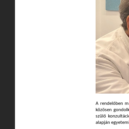
A rendelőben mi
közösen gondolko
szülő konzultác
alapján egyetemi 