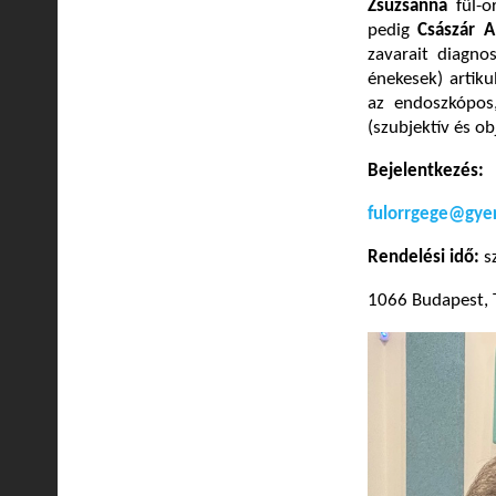
Zsuzsanna
fül-o
pedig
Császár 
zavarait diagnos
énekesek) artiku
az endoszkópos,
(szubjektív és ob
Bejelentkezés:
fulorrgege@gy
Rendelési idő:
s
1066 Budapest, T