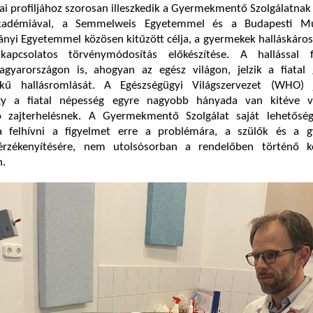
i profiljához szorosan illeszkedik a Gyermekmentő Szolgálatna
adémiával, a Semmelweis Egyetemmel és a Budapesti Mű
yi Egyetemmel közösen kitűzött célja, a gyermekek halláskáro
kapcsolatos törvénymódosítás előkészítése. A hallással f
yarországon is, ahogyan az egész világon, jelzik a fiatal 
kű hallásromlását. A Egészségügyi Világszervezet (WHO) j
ogy a fiatal népesség egyre nagyobb hányada van kitéve vi
ó zajterhelésnek. A Gyermekmentő Szolgálat saját lehetőség
ja felhívni a figyelmet erre a problémára, a szülők és a 
érzékenyítésére, nem utolsósorban a rendelőben történő k
n.