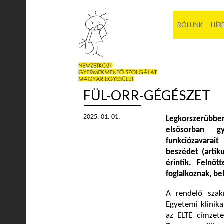
RÓLUNK
HÍR
FÜL-ORR-GÉGÉSZET
2025. 01. 01.
Legkorszerűbbe
elsősorban gy
funkciózavarai
beszédet (artiku
érintik. Felnő
foglalkoznak, be
A rendelő sza
Egyetemi klinik
az ELTE címzet