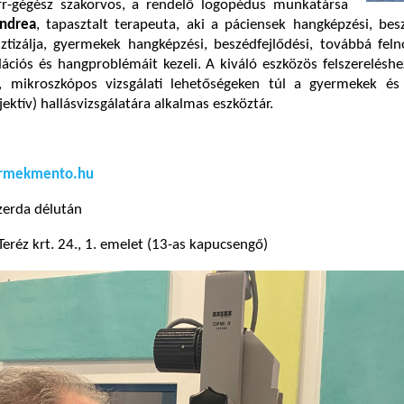
rr-gégész szakorvos, a rendelő logopédus munkatársa
Andrea
, tapasztalt terapeuta, aki a páciensek hangképzési, bes
ztizálja, gyermekek hangképzési, beszédfejlődési, továbbá feln
lációs és hangproblémáit kezeli. A kiváló eszközös felszereléshe
 mikroszkópos vizsgálati lehetőségeken túl a gyermekek és 
jektív) hallásvizsgálatára alkalmas eszköztár.
ermekmento.hu
zerda délután
eréz krt. 24., 1. emelet (13-as kapucsengő)