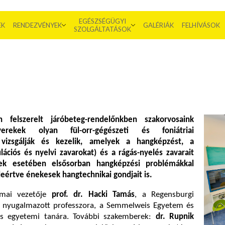
EGÉSZSÉGÜGYI
EK
RENDEZVÉNYEK
GALÉRIÁK
FELHÍVÁSOK
SZOLGÁLTATÁSOK
n felszerelt járóbeteg-rendelőnkben szakorvosaink
erekek olyan fül-orr-gégészeti és foniátriai
t vizsgálják és kezelik, amelyek a hangképzést, a
lációs és nyelvi zavarokat) és a rágás-nyelés zavarait
ttek esetében elsősorban hangképzési problémákkal
leértve énekesek hangtechnikai gondjait is.
kmai vezetője
prof. dr. Hacki Tamás
, a Regensburgi
a nyugalmazott professzora, a Semmelweis Egyetem és
es egyetemi tanára. További szakemberek:
dr. Rupnik