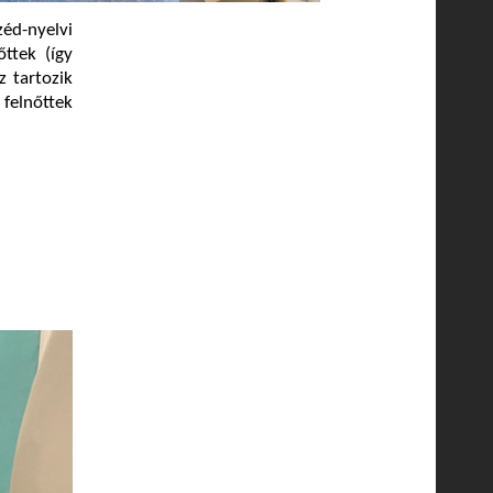
zéd-nyelvi
őttek (így
z tartozik
felnőttek