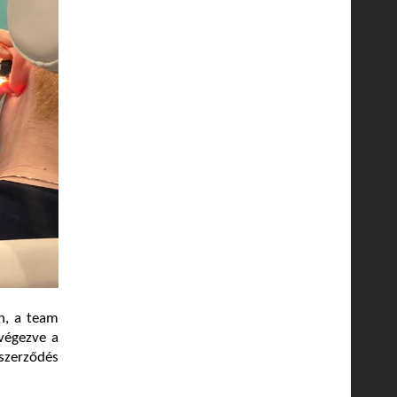
n, a team
 végezve a
szerződés