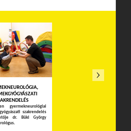
EKNEUROLÓGIA,
MEKGYÓGYÁSZATI
ZAKRENDELÉS
en gyermekneurológiai
yógyászati szakrendelés
zetője dr. Büki György
rológus.