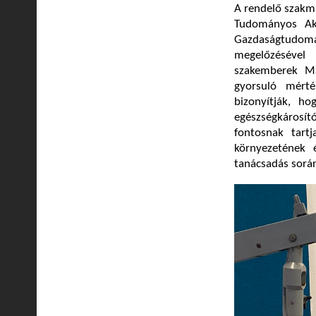
A rendelő szakma
Tudományos Ak
Gazdaságtudomán
megelőzésével 
szakemberek Mag
gyorsuló mérté
bizonyítják, h
egészségkárosít
fontosnak tart
környezetének 
tanácsadás sorá