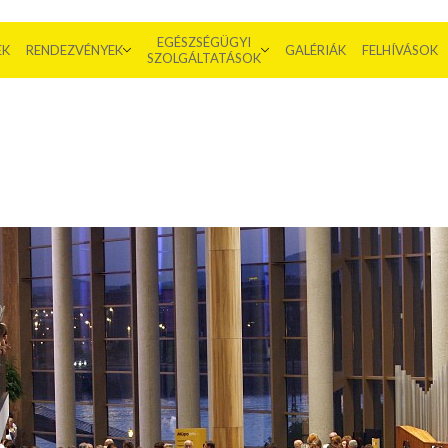
EGÉSZSÉGÜGYI
EK
RENDEZVÉNYEK
GALÉRIÁK
FELHÍVÁSOK
SZOLGÁLTATÁSOK