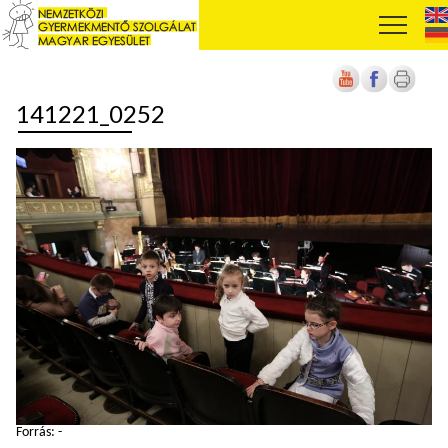
141221_0252
Forrás: -