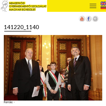
141220_1140
Forrás: -