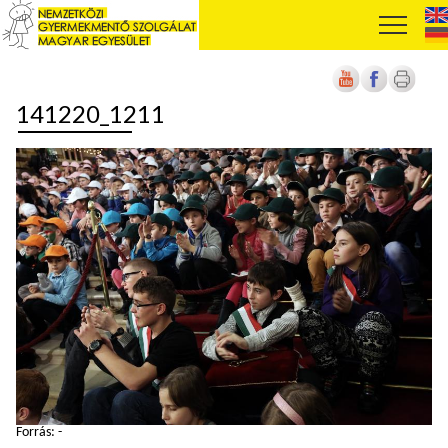
141220_1211
Forrás: -