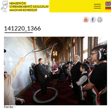
141220_1366
Forrás: -