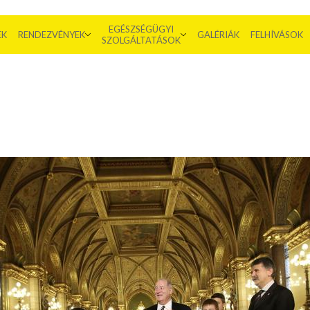
EGÉSZSÉGÜGYI
EK
RENDEZVÉNYEK
GALÉRIÁK
FELHÍVÁSOK
SZOLGÁLTATÁSOK