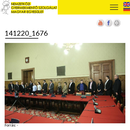
141220_1676
Forrás: -