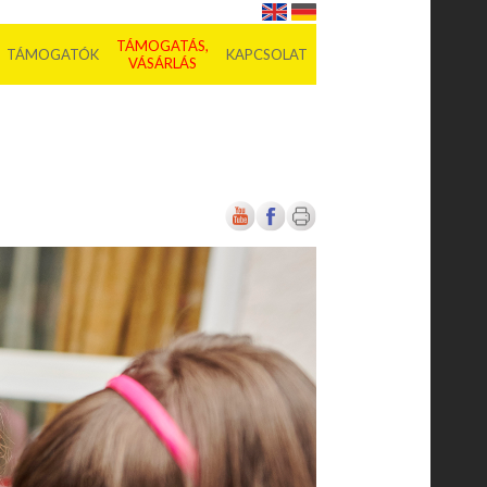
TÁMOGATÁS,
TÁMOGATÓK
KAPCSOLAT
VÁSÁRLÁS