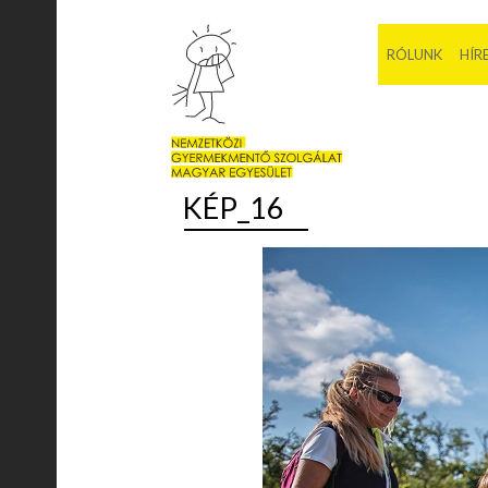
RÓLUNK
HÍR
KÉP_16