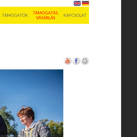
TÁMOGATÁS,
TÁMOGATÓK
KAPCSOLAT
VÁSÁRLÁS