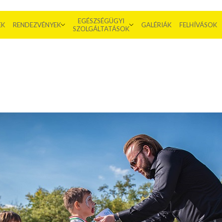
EGÉSZSÉGÜGYI
EK
RENDEZVÉNYEK
GALÉRIÁK
FELHÍVÁSOK
SZOLGÁLTATÁSOK