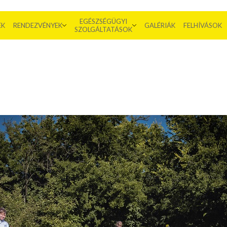
EGÉSZSÉGÜGYI
EK
RENDEZVÉNYEK
GALÉRIÁK
FELHÍVÁSOK
SZOLGÁLTATÁSOK