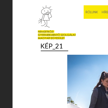
RÓLUNK
HÍR
KÉP_21