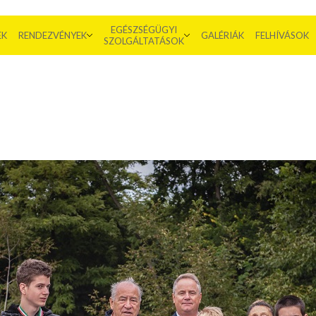
EGÉSZSÉGÜGYI
EK
RENDEZVÉNYEK
GALÉRIÁK
FELHÍVÁSOK
SZOLGÁLTATÁSOK