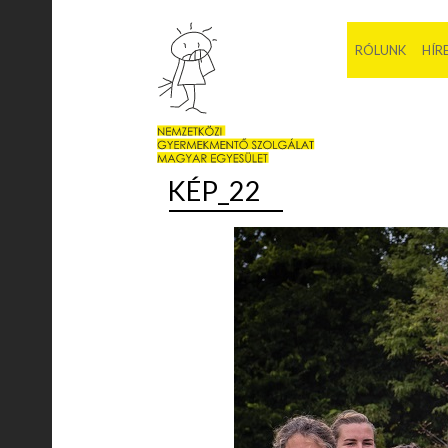
RÓLUNK
HÍR
KÉP_22