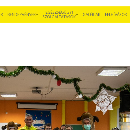
EGÉSZSÉGÜGYI
EK
RENDEZVÉNYEK
GALÉRIÁK
FELHÍVÁSOK
SZOLGÁLTATÁSOK