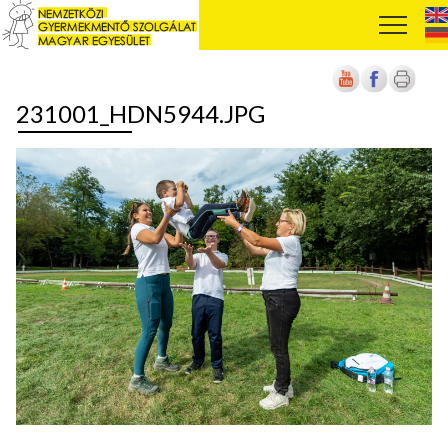
231001_HDN5944.JPG