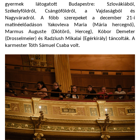
gyermek látogatott Budapestre: Szlovákiából,
Székelyföldről, Csángóföldről, a Vajdaságból és
Nagyváradról. A főbb szerepeket a december 21-i
matinéelőadáson Yakovleva Maria (Mária hercegnő),
Marmus Auguste (Diótörő, Herceg), Kóbor Demeter
(Drosselmeier) és Radziush Mikalai (Egérkirály) táncolták. A
karmester Tóth Sámuel Csaba volt.