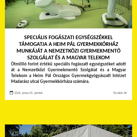
SPECIÁLIS FOGÁSZATI EGYSÉGSZÉKKEL
TÁMOGATJA A HEIM PÁL GYERMEKKÓRHÁZ
MUNKÁJÁT A NEMZETKÖZI GYERMEKMENTŐ
SZOLGÁLAT ÉS A MAGYAR TELEKOM
Ötmillió forint értékű speciális fogászati egységszéket adott
át a Nemzetközi Gyermekmentő Szolgálat és a Magyar
Telekom a Heim Pál Országos Gyermekgyógyászati Intézet
Madarász utcai Gyermekkórháza számára.
2026. június 05. péntek
Tovább ≫