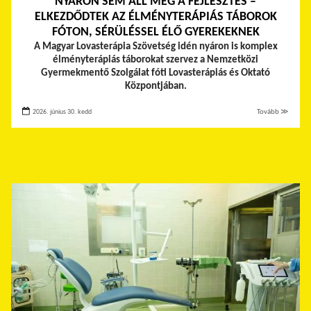
NYÁRON SEM ÁLL MEG A FEJLESZTÉS –
ELKEZDŐDTEK AZ ÉLMÉNYTERÁPIÁS TÁBOROK
FÓTON, SÉRÜLÉSSEL ÉLŐ GYEREKEKNEK
A Magyar Lovasterápia Szövetség idén nyáron is komplex
élményterápiás táborokat szervez a Nemzetközi
Gyermekmentő Szolgálat fóti Lovasterápiás és Oktató
Központjában.
2026. június 30. kedd
Tovább ≫