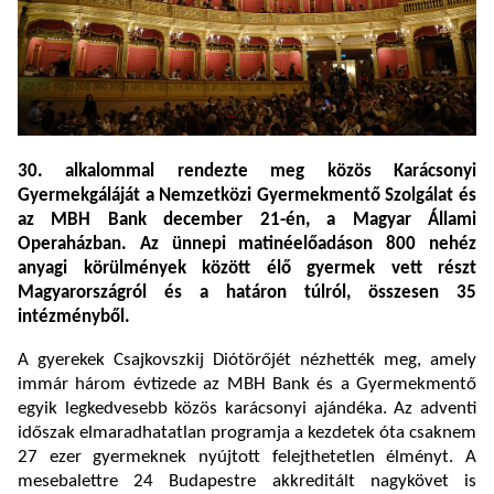
30. alkalommal rendezte meg közös Karácsonyi
Gyermekgáláját a Nemzetközi Gyermekmentő Szolgálat és
az MBH Bank december 21-én, a Magyar Állami
Operaházban. Az ünnepi matinéelőadáson 800 nehéz
anyagi körülmények között élő gyermek vett részt
Magyarországról és a határon túlról, összesen 35
intézményből.
A gyerekek Csajkovszkij Diótörőjét nézhették meg, amely
immár három évtizede az MBH Bank és a Gyermekmentő
egyik legkedvesebb közös karácsonyi ajándéka. Az adventi
időszak elmaradhatatlan programja a kezdetek óta csaknem
27 ezer gyermeknek nyújtott felejthetetlen élményt. A
mesebalettre 24 Budapestre akkreditált nagykövet is