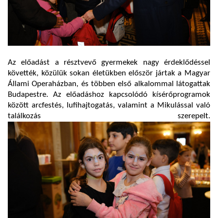
Az előadást a résztvevő gyermekek nagy érdeklődéssel
követték, közülük sokan életükben először jártak a Magyar
Állami Operaházban, és többen első alkalommal látogattak
Budapestre. Az előadáshoz kapcsolódó kísérőprogramok
között arcfestés, lufihajtogatás, valamint a Mikulással való
találkozás szerepelt.