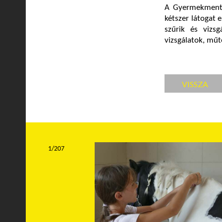
A Gyermekmentő
kétszer látogat
szűrik és vizsg
vizsgálatok, műt
VISSZA
1/207