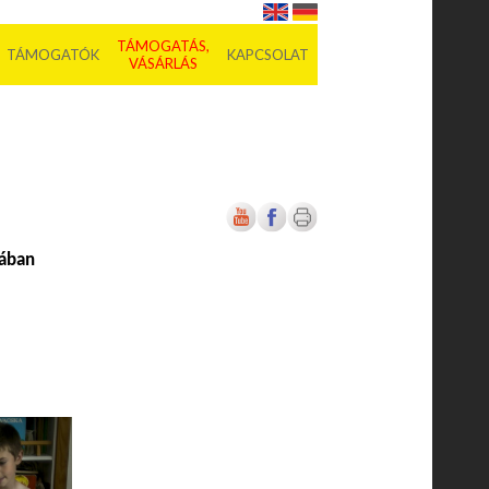
TÁMOGATÁS,
TÁMOGATÓK
KAPCSOLAT
VÁSÁRLÁS
jában