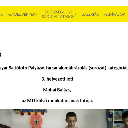
EGÉSZSÉGÜGYI
EK
RENDEZVÉNYEK
GALÉRIÁK
FELHÍVÁSOK
SZOLGÁLTATÁSOK
Ó
yar Sajtófotó Pályázat társadalomábrázolás (sorozat) kategóriá
3. helyezett lett
Mohai Balázs,
az MTI külső munkatársának fotója.