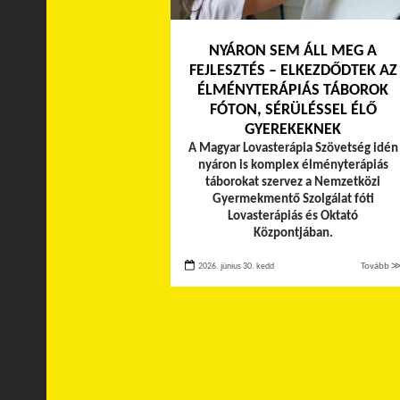
NYÁRON SEM ÁLL MEG A
FEJLESZTÉS – ELKEZDŐDTEK AZ
ÉLMÉNYTERÁPIÁS TÁBOROK
FÓTON, SÉRÜLÉSSEL ÉLŐ
GYEREKEKNEK
A Magyar Lovasterápia Szövetség idén
nyáron is komplex élményterápiás
táborokat szervez a Nemzetközi
Gyermekmentő Szolgálat fóti
Lovasterápiás és Oktató
Központjában.
2026. június 30. kedd
Tovább 