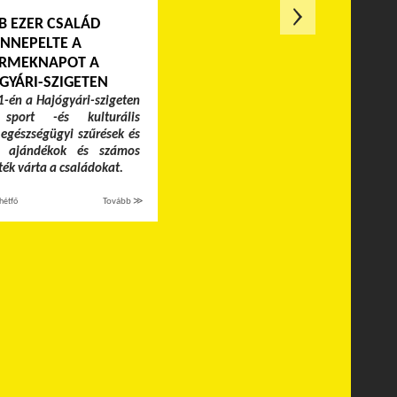
B EZER CSALÁD
NNEPELTE A
RMEKNAPOT A
GYÁRI-SZIGETEN
-én a Hajógyári-szigeten
 sport -és kulturális
egészségügyi szűrések és
k, ajándékok és számos
áték várta a családokat.
hétfő
Tovább ≫