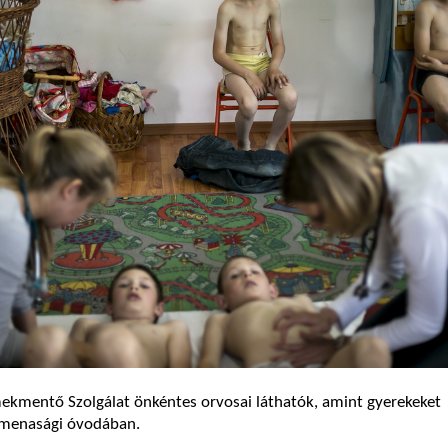
ekmentő Szolgálat önkéntes orvosai láthatók, amint gyerekeket
íkmenasági óvodában.