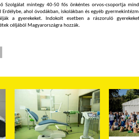
 Szolgálat mintegy 40-50 fős önkéntes orvos-csoportja min
 el Erdélybe, ahol óvodákban, iskolákban és egyéb gyermekinté
álják a gyerekeket. Indokolt esetben a rászoruló gyerekeke
étek céljából Magyarországra hozzák.