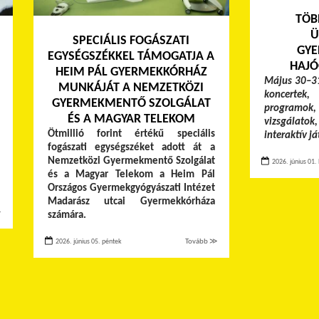
TÖB
Ü
SPECIÁLIS FOGÁSZATI
GYE
EGYSÉGSZÉKKEL TÁMOGATJA A
HAJÓ
HEIM PÁL GYERMEKKÓRHÁZ
Május 30–31
MUNKÁJÁT A NEMZETKÖZI
koncertek,
GYERMEKMENTŐ SZOLGÁLAT
programok, 
ÉS A MAGYAR TELEKOM
vizsgálato
Ötmillió forint értékű speciális
interaktív j
fogászati egységszéket adott át a
Nemzetközi Gyermekmentő Szolgálat
2026. június 01. 
és a Magyar Telekom a Heim Pál
Országos Gyermekgyógyászati Intézet
Madarász utcai Gyermekkórháza
≫
számára.
2026. június 05. péntek
Tovább ≫