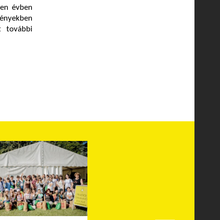
den évben
zményekben
t további