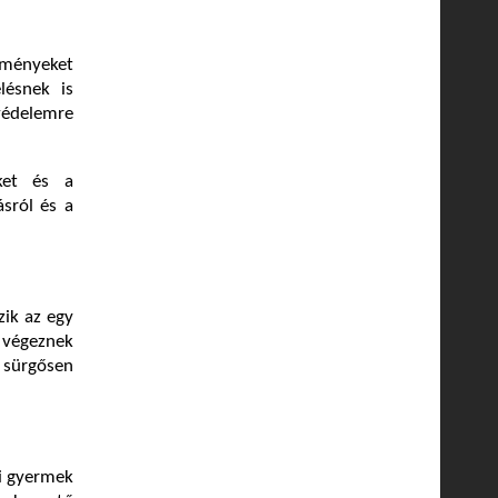
edményeket
lésnek is
édelemre
ket és a
sról és a
ik az egy
 végeznek
t sürgősen
yi gyermek