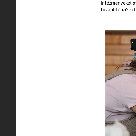
intézményeket gy
továbbképzéssel i