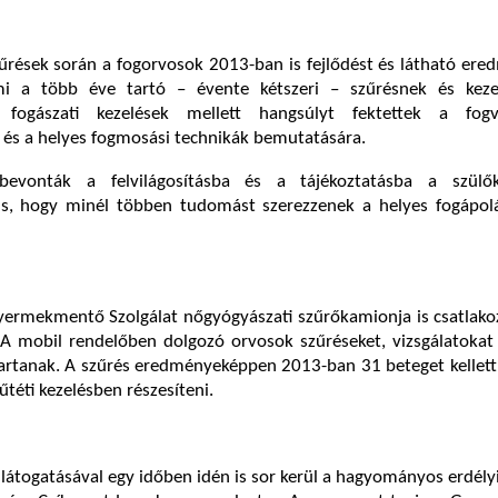
zűrések során a fogorvosok 2013-ban is fejlődést és látható er
ami a több éve tartó – évente kétszeri – szűrésnek és keze
 fogászati kezelések mellett hangsúlyt fektettek a fogv
 és a helyes fogmosási technikák bemutatására.
bevonták a felvilágosításba és a tájékoztatásba a szülő
s, hogy minél többen tudomást szerezzenek a helyes fogápolá
ermekmentő Szolgálat nőgyógyászati szűrőkamionja is csatlakoz
 A mobil rendelőben dolgozó orvosok szűréseket, vizsgálatokat
tartanak. A szűrés eredményeképpen 2013-ban 31 beteget kellet
műtéti kezelésben részesíteni.
látogatásával egy időben idén is sor kerül a hagyományos erdél