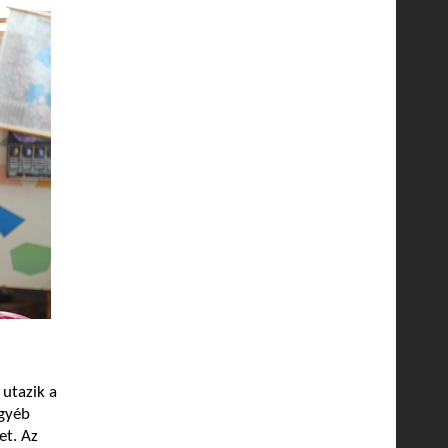
utazik a
egyéb
et. Az