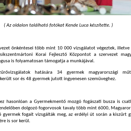
( Az oldalon található fotókat Kende Luca készítette. )
ezet önkéntesei több mint 10 000 vizsgálatot végeztek, illetv
t csíkszentmártoni Korai Fejlesztő Központot a szervezet magy
gusa is folyamatosan támogatja a munkájával.
űrővizsgálatok hatására 34 gyermek magyarországi műt
került sor és 48 gyermek jutott ingyenesen szemüveghez.
ez hasonlóan a Gyermekmentő mozgó fogászati busza is csatl
rendelőben dolgozó fogorvosok tavaly több mint 6000, Magyaror
ő gyermek fogait vizsgálták meg, az erdélyi út során a kiszűrt
re is sor kerül.