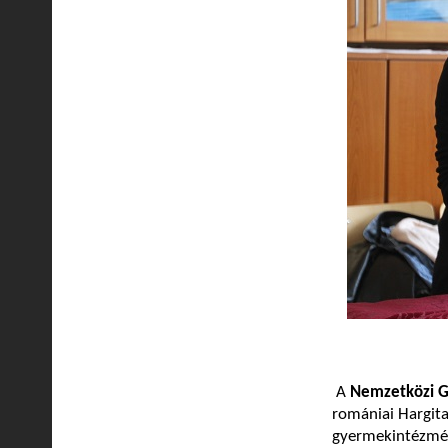
A
Nemzetközi G
romániai Hargit
gyermekintézmény