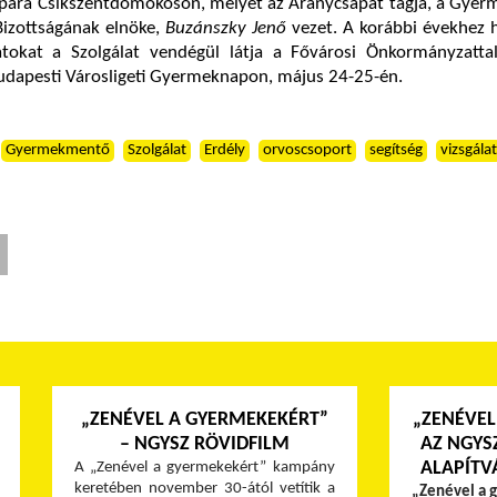
ikupára Csíkszentdomokoson, melyet az Aranycsapat tagja, a Gy
Bizottságának elnöke,
Buzánszky Jenő
vezet. A korábbi évekhez 
tokat a Szolgálat vendégül látja a Fővárosi Önkormányzatta
budapesti Városligeti Gyermeknapon, május 24-25-én.
Gyermekmentő
Szolgálat
Erdély
orvoscsoport
segítség
vizsgálat
„ZENÉVEL A GYERMEKEKÉRT”
„ZENÉVEL
– NGYSZ RÖVIDFILM
AZ NGYS
ALAPÍTV
A „Zenével a gyermekekért” kampány
keretében november 30-ától vetítik a
„Zenével a 