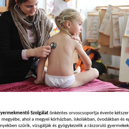
yermekmentő Szolgálat
önkéntes orvoscsoportja évente kétszer 
a megyébe, ahol a megyei kórházban, iskolákban, óvodákban és 
ekben szűrik, vizsgálják és gyógykezelik a rászoruló gyermekek