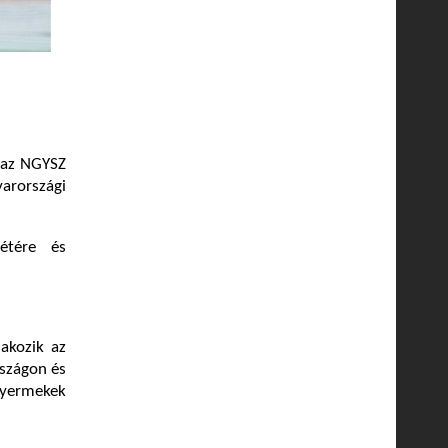
e az NGYSZ
arországi
étére és
akozik az
szágon és
 gyermekek