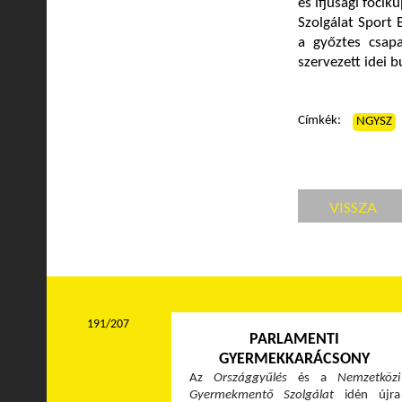
és ifjúsági foc
Szolgálat Sport 
a győztes csapa
szervezett idei 
Címkék:
NGYSZ
VISSZA
191/207
PARLAMENTI
GYERMEKKARÁCSONY
Az
Országgyűlés
és a
Nemzetközi
Gyermekmentő Szolgálat
idén újra