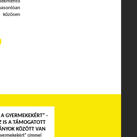
ermekmentő
hasonlóan
l közösen
 A GYERMEKEKÉRT” -
Z IS A TÁMOGATOTT
ÁNYOK KÖZÖTT VAN
gyermekekért” címmel