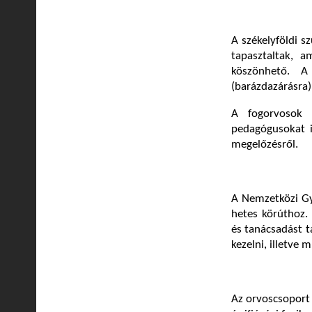
A székelyföldi s
tapasztaltak, 
köszönhető. A
(barázdazárásra)
A fogorvosok 
pedagógusokat i
megelőzésről.
A Nemzetközi Gy
hetes körúthoz.
és tanácsadást 
kezelni, illetve 
Az orvoscsoport 