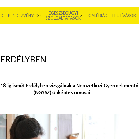
EGÉSZSÉGÜGYI
EK
RENDEZVÉNYEK
GALÉRIÁK
FELHÍVÁSOK
SZOLGÁLTATÁSOK
 ERDÉLYBEN
18-ig ismét Erdélyben vizsgálnak a Nemzetközi Gyermekmentő 
(NGYSZ) önkéntes orvosai