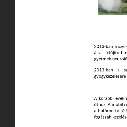
2013-ban a szerv
által felújítot
gyermek-neuroló
2013-ban a sz
gyógykezelésére 
A korábbi évekh
úthoz. A mobil 
a határon túl él
fogászati kezelésé