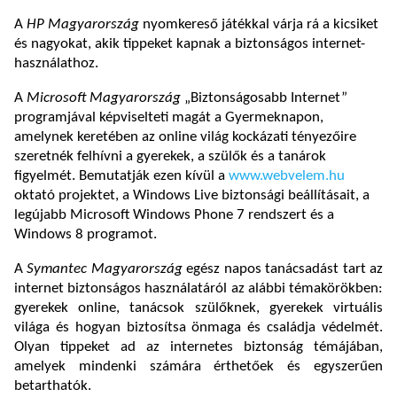
A
HP Magyarország
nyomkereső játékkal várja rá a kicsiket
és nagyokat, akik tippeket kapnak a biztonságos internet-
használathoz.
A
Microsoft Magyarország
„Biztonságosabb Internet”
programjával képviselteti magát a Gyermeknapon,
amelynek keretében az online világ kockázati tényezőire
szeretnék felhívni a gyerekek, a szülők és a tanárok
figyelmét. Bemutatják ezen kívül a
www.webvelem.hu
oktató projektet, a Windows Live biztonsági beállításait, a
legújabb Microsoft Windows Phone 7 rendszert és a
Windows 8 programot.
A
Symantec Magyarország
egész napos tanácsadást tart az
internet biztonságos használatáról az alábbi témakörökben:
gyerekek online, tanácsok szülőknek, gyerekek virtuális
világa és hogyan biztosítsa önmaga és családja védelmét.
Olyan tippeket ad az internetes biztonság témájában,
amelyek mindenki számára érthetőek és egyszerűen
betarthatók.