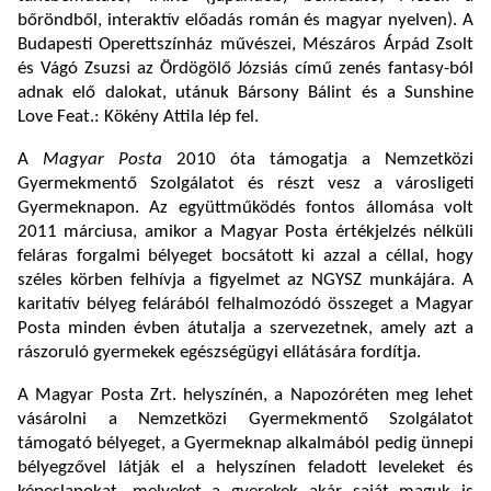
bőröndből, interaktív előadás román és magyar nyelven). A
Budapesti Operettszínház művészei, Mészáros Árpád Zsolt
és Vágó Zsuzsi az Ördögölő Józsiás című zenés fantasy-ból
adnak elő dalokat, utánuk Bársony Bálint és a Sunshine
Love Feat.: Kökény Attila lép fel.
A
Magyar Posta
2010 óta támogatja a Nemzetközi
Gyermekmentő Szolgálatot és részt vesz a városligeti
Gyermeknapon. Az együttműködés fontos állomása volt
2011 márciusa, amikor a Magyar Posta értékjelzés nélküli
feláras forgalmi bélyeget bocsátott ki azzal a céllal, hogy
széles körben felhívja a figyelmet az NGYSZ munkájára. A
karitatív bélyeg felárából felhalmozódó összeget a Magyar
Posta minden évben átutalja a szervezetnek, amely azt a
rászoruló gyermekek egészségügyi ellátására fordítja.
A Magyar Posta Zrt. helyszínén, a Napozóréten meg lehet
vásárolni a Nemzetközi Gyermekmentő Szolgálatot
támogató bélyeget, a Gyermeknap alkalmából pedig ünnepi
bélyegzővel látják el a helyszínen feladott leveleket és