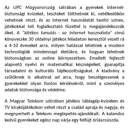
Az
UPC Magyarország
sátrában a gyerekek internet-
biztonsági kvízeket, teszteket tölthetnek ki, vetélkedőkön
vehetnek részt, és az internet használatát tanító színes,
játékokkal teli foglalkoztató füzettel is megajándékozzák
őket. A
“Játékos tanulás - az internet használata”
című
könyvecske 30 oldalnyi játékos feladaton keresztül vezeti rá
a 4-10 éveseket arra, milyen hatással lehetnek a modern
technológiák mindennapi életükre, és hogyan lehetnek
biztonságban az online környezetben. Emellett fejleszti
alapvető nyelvi és matematikai készségeiket, gyarapítja
társadalmi és kulturális tájékozottságukat. A kiadvány a
szülőknek is alkalmat ad arra, hogy beszélgessenek a
gyerekekkel olyan fontos kérdésekről, mint a személyes
adatok biztonsága és védelme.
A Magyar
Telekom sátrában
játékos táblagép-kvízeken és
TV kirakójátékokon vehet részt a család apraja és nagyja, és
megnyerheti a Telekom meglepetés-ajándékait. A kalandos
kedvű gyerekeket egész nap várja egy felfújt óriáscsúszda.