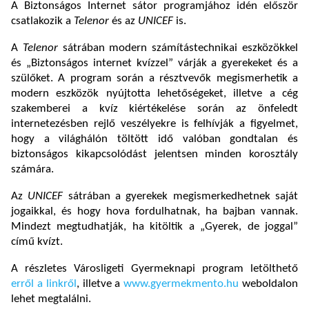
A Biztonságos Internet sátor programjához idén először
csatlakozik a
Telenor
és az
UNICEF
is.
A
Telenor
sátrában modern számítástechnikai eszközökkel
és „Biztonságos internet kvízzel” várják a gyerekeket és a
szülőket. A program során a résztvevők megismerhetik a
modern eszközök nyújtotta lehetőségeket, illetve a cég
szakemberei a kvíz kiértékelése során az önfeledt
internetezésben rejlő veszélyekre is felhívják a figyelmet,
hogy a világhálón töltött idő valóban gondtalan és
biztonságos kikapcsolódást jelentsen minden korosztály
számára.
Az
UNICEF
sátrában a gyerekek megismerkedhetnek saját
jogaikkal, és hogy hova fordulhatnak, ha bajban vannak.
Mindezt megtudhatják, ha kitöltik a „Gyerek, de joggal”
című kvízt.
A részletes Városligeti Gyermeknapi program letölthető
erről a linkről
, illetve a
www.gyermekmento.hu
weboldalon
lehet megtalálni.