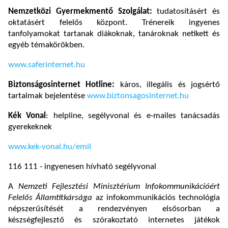
Nemzetközi Gyermekmentő Szolgálat:
tudatosításért és
oktatásért felelős központ. Trénereik ingyenes
tanfolyamokat tartanak diákoknak, tanároknak netikett és
egyéb témakörökben.
www.saferinternet.hu
Biztonságosinternet Hotline:
káros, illegális és jogsértő
tartalmak bejelentése
www.biztonsagosinternet.hu
Kék Vonal
: helpline, segélyvonal és e-mailes tanácsadás
gyerekeknek
www.kek-vonal.hu/emil
116 111 - ingyenesen hívható segélyvonal
A
Nemzeti Fejlesztési Minisztérium Infokommunikációért
Felelős Államtitkársága
az infokommunikációs technológia
népszerűsítését a rendezvényen elsősorban a
készségfejlesztő és szórakoztató internetes játékok