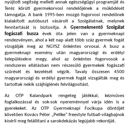
nyújtott segítség mellett annak egészségügyi programját és
Teréz körúti gyermekorvosi rendelőjének a működését
támogatja. A bank 1995-ben mozgó fogorvosi rendelőnek
kialakított autóbuszt vásárolt a Szolgálatnak, melynek
fenntartását is biztosítja. A
Gyermekmentő Szolgálat
fogászati busza
évek óta jelen van a gyermeknapi
rendezvényen, ahol a két nap alatt több száz gyermek fogát
vizsgálják meg az NGYSZ önkéntes orvosai. A busz a
gyermeknapi esemény után magyarországi és erdélyi
településekre megy, ahol az önkéntes fogorvosok a
rendszeres ellátásban nem részesülő gyermekek fogászati
szűrését és kezelését végzik. Tavaly összesen 4500
magyarországi és erdélyi gyermek fogát vizsgálták meg és
tartottak nekik szájhigiénés felvilágosítást.
Az OTP Kalandpark rengeteg játékkal, kézműves
foglalkozással és sok-sok nyereménnyel várja idén is a
gyerekeket. Az OTP Gyermeknapi Focikupa döntőjét
követően Kovács Péter „Petike” freestyle futball-világbajnok
kísérli meg felállítani a sarokdekázás legújabb rekordját.