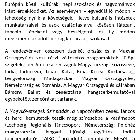
Európán kívüli kultúrák, népi szokások és hagyományok
iránt érdeklődőket. Az eseményen – egyedülálló módon –
lehetőség nyílik a követségek, illetve kulturális intézetek
munkatársaival és azok családtagjaival közösen játszani,
táncolni, énekelni vagy beszélgetni, és ily módon
megismerni az adott ország kultúráját, szokásait.
A rendezvényen összesen tizenkét ország és a Magyar
Országgyűlés vesz részt változatos programokkal:
Fülöp-
szigetek
,
Ibér-Amerikai Országok Magyarországi Közössége,
India, Indonézia, Japán, Katar, Kína, Koreai Köztársaság,
Lengyelország, Madagaszkár, Magyar Országgyűlés,
Németország és Románia. A Magyar Országgyűlés sátrában
Bársony Bálint és zenésztársai hangszerbemutatóval
egybekötött zeneórákat tartanak.
A
Nagykövetségek Színpadán, a
Napozóréten zenés, táncos
és harci bemutatók teszik még színesebbé a vasárnapot
(Lochberg Regionális Tánccsoport, Németország; Polonéz
magyarországi lengyel ifjúsági együttes; indiai
táncbemutató; TAIKO (japándob) bemutató; Mesék a