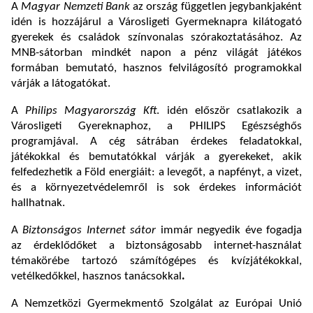
A
Magyar Nemzeti Bank
az ország független jegybankjaként
idén is hozzájárul a Városligeti Gyermeknapra kilátogató
gyerekek és családok színvonalas szórakoztatásához. Az
MNB-sátorban mindkét napon a pénz világát játékos
formában bemutató, hasznos felvilágosító programokkal
várják a látogatókat.
A
Philips Magyarország Kft
. idén először csatlakozik a
Városligeti Gyereknaphoz, a PHILIPS Egészséghős
programjával. A cég sátrában érdekes feladatokkal,
játékokkal és bemutatókkal várják a gyerekeket, akik
felfedezhetik a Föld energiáit: a levegőt, a napfényt, a vizet,
és a környezetvédelemről is sok érdekes információt
hallhatnak.
A
Biztonságos Internet sátor
immár negyedik éve fogadja
az érdeklődőket a biztonságosabb internet-használat
témakörébe tartozó számítógépes és kvízjátékokkal,
vetélkedőkkel, hasznos tanácsokkal
.
A Nemzetközi Gyermekmentő Szolgálat az Európai Unió