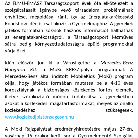
Az ELMŰ-ÉMÁSZ Társaságcsoport évek óta elkötelezett a
szolgáltatásait igénybe vevő társadalom problémáinak
enyhítése, megoldása iránt, így az
Energiatakarékossági
Roadshow idén is csatlakozik a Gyermeknaphoz. A gyerekek
játékos formában sok-sok hasznos információt hallhatnak
az energiatakarékosságról, a Társaságcsoport kézműves
sátra pedig környezettudatosságra épülő programokkal
várja őket.
Idén először jön ki a Városligetbe a
Mercedes-Benz
Hungária Kft
. a MoKi KRESZ-pálya programmal. A
Mercedes-Benz által indított MobileKids (MoKi) program
célja, hogy játékos formában mutassa be a 4-10 éves
korosztálynak a biztonságos közlekedés fontos elemeit,
illetve szórakoztató módon tudatosítsa a gyerekekben
azokat a közlekedési magatartásformákat, melyek az önálló
közlekedéshez szükségesek.
www.kozlekedjbiztonsagosan.hu
A Moki Rajzpályázat eredményhirdetésére május 27-én,
vasárnap 15 órakor kerül sor a Gyermekmentő Szolgálat