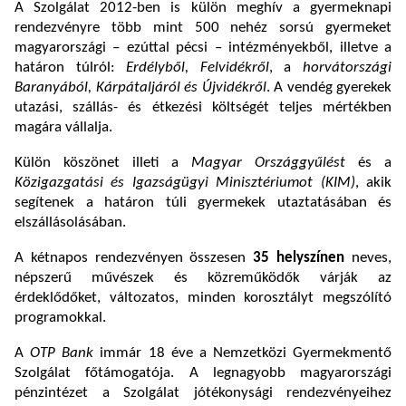
A Szolgálat 2012-ben is külön meghív a gyermeknapi
rendezvényre több mint 500 nehéz sorsú gyermeket
magyarországi – ezúttal pécsi – intézményekből, illetve a
határon túlról:
Erdélyből, Felvidékről
, a
horvátországi
Baranyából, Kárpátaljáról és Újvidékről
. A vendég gyerekek
utazási, szállás- és étkezési költségét teljes mértékben
magára vállalja.
Külön köszönet illeti a
Magyar Országgyűlést
és a
Közigazgatási és Igazságügyi Minisztériumot (KIM)
, akik
segítenek a határon túli gyermekek utaztatásában és
elszállásolásában.
A kétnapos rendezvényen összesen
35 helyszínen
neves,
népszerű művészek és közreműködők várják az
érdeklődőket, változatos, minden korosztályt megszólító
programokkal.
A
OTP Bank
immár 18 éve a Nemzetközi Gyermekmentő
Szolgálat főtámogatója. A legnagyobb magyarországi
pénzintézet a Szolgálat jótékonysági rendezvényeihez