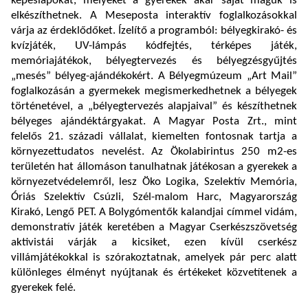
képeslapokat, melyeket a gyerekek akár saját maguk is
elkészíthetnek. A Meseposta interaktív foglalkozásokkal
várja az érdeklődőket. Ízelítő a programból: bélyegkirakó- és
kvízjáték, UV-lámpás kódfejtés, térképes játék,
memóriajátékok, bélyegtervezés és bélyegzésgyűjtés
„mesés” bélyeg-ajándékokért. A Bélyegmúzeum „Art Mail”
foglalkozásán a gyermekek megismerkedhetnek a bélyegek
történetével, a „bélyegtervezés alapjaival” és készíthetnek
bélyeges ajándéktárgyakat. A Magyar Posta Zrt., mint
felelős 21. századi vállalat, kiemelten fontosnak tartja a
környezettudatos nevelést. Az Ökolabirintus 250 m2-es
területén hat állomáson tanulhatnak játékosan a gyerekek a
környezetvédelemről, lesz Öko Logika, Szelektív Memória,
Óriás Szelektív Csúzli, Szél-malom Harc, Magyarország
Kirakó, Lengő PET. A Bolygómentők kalandjai címmel vidám,
demonstratív játék keretében a Magyar Cserkészszövetség
aktivistái várják a kicsiket, ezen kívül cserkész
villámjátékokkal is szórakoztatnak, amelyek pár perc alatt
különleges élményt nyújtanak és értékeket közvetítenek a
gyerekek felé.