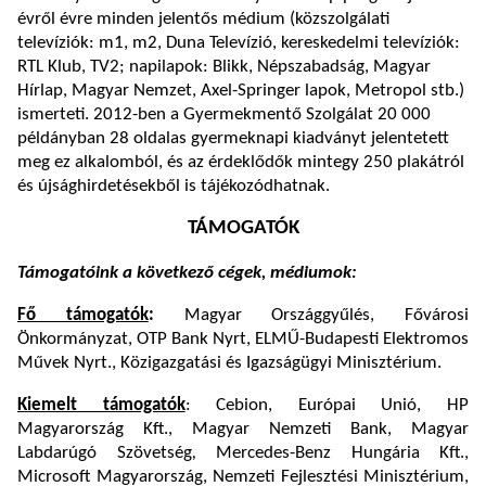
évről évre minden jelentős médium (közszolgálati
televíziók: m1, m2, Duna Televízió, kereskedelmi televíziók:
RTL Klub, TV2; napilapok: Blikk, Népszabadság, Magyar
Hírlap, Magyar Nemzet, Axel-Springer lapok, Metropol stb.)
ismerteti. 2012-ben a Gyermekmentő Szolgálat 20 000
példányban 28 oldalas gyermeknapi kiadványt jelentetett
meg ez alkalomból, és az érdeklődők mintegy 250 plakátról
és újsághirdetésekből is tájékozódhatnak.
TÁMOGATÓK
Támogatóink a következő cégek, médiumok:
Fő támogatók
:
Magyar Országgyűlés, Fővárosi
Önkormányzat, OTP Bank Nyrt, ELMŰ-Budapesti Elektromos
Művek Nyrt., Közigazgatási és Igazságügyi Minisztérium.
Kiemelt támogatók
: Cebion, Európai Unió, HP
Magyarország Kft., Magyar Nemzeti Bank, Magyar
Labdarúgó Szövetség
,
Mercedes-Benz Hungária Kft.,
Microsoft Magyarország, Nemzeti Fejlesztési Minisztérium,