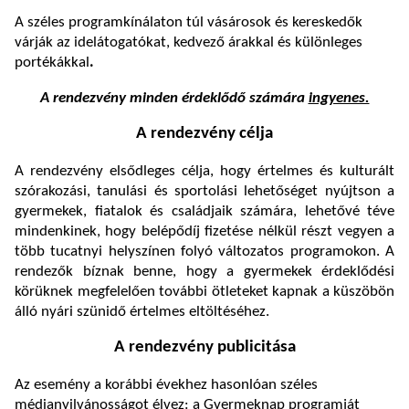
A széles programkínálaton túl vásárosok és kereskedők
várják az idelátogatókat, kedvező árakkal és különleges
portékákkal
.
A rendezvény minden érdeklődő számára
ingyenes.
A rendezvény célja
A rendezvény elsődleges célja, hogy értelmes és kulturált
szórakozási, tanulási és sportolási lehetőséget nyújtson a
gyermekek, fiatalok és családjaik számára, lehetővé téve
mindenkinek, hogy belépődíj fizetése nélkül részt vegyen a
több tucatnyi helyszínen folyó változatos programokon. A
rendezők bíznak benne, hogy a gyermekek érdeklődési
körüknek megfelelően további ötleteket kapnak a küszöbön
álló nyári szünidő értelmes eltöltéséhez.
A rendezvény publicitása
Az esemény a korábbi évekhez hasonlóan széles
médianyilvánosságot élvez: a Gyermeknap programját