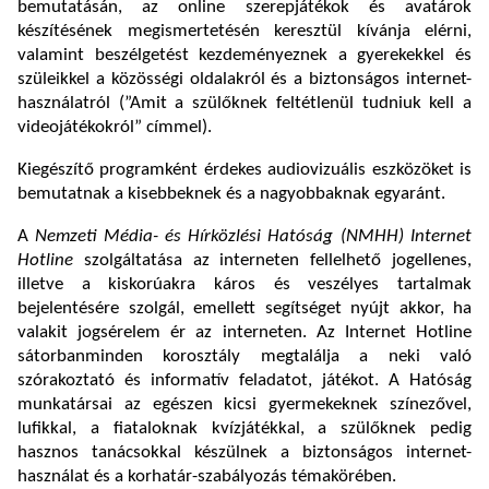
bemutatásán, az online szerepjátékok és avatárok
készítésének megismertetésén keresztül kívánja elérni,
valamint beszélgetést kezdeményeznek a gyerekekkel és
szüleikkel a közösségi oldalakról és a biztonságos internet-
használatról (”Amit a szülőknek feltétlenül tudniuk kell a
videojátékokról” címmel).
Kiegészítő programként érdekes audiovizuális eszközöket is
bemutatnak a kisebbeknek és a nagyobbaknak egyaránt.
A
Nemzeti Média- és Hírközlési Hatóság (NMHH) Internet
Hotline
szolgáltatása az interneten fellelhető jogellenes,
illetve a kiskorúakra káros és veszélyes tartalmak
bejelentésére szolgál, emellett segítséget nyújt akkor, ha
valakit jogsérelem ér az interneten. Az Internet Hotline
sátorbanminden korosztály megtalálja a neki való
szórakoztató és informatív feladatot, játékot. A Hatóság
munkatársai az egészen kicsi gyermekeknek színezővel,
lufikkal, a fiataloknak kvízjátékkal, a szülőknek pedig
hasznos tanácsokkal készülnek a biztonságos internet-
használat és a korhatár-szabályozás témakörében.