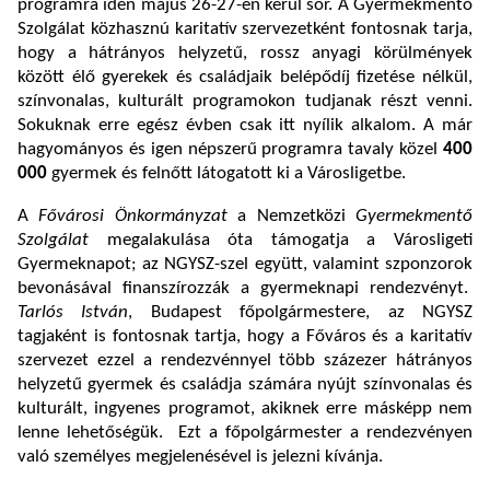
programra idén május 26-27-én kerül sor. A Gyermekmentő
Szolgálat közhasznú karitatív szervezetként fontosnak tarja,
hogy a hátrányos helyzetű, rossz anyagi körülmények
között élő gyerekek és családjaik belépődíj fizetése nélkül,
színvonalas, kulturált programokon tudjanak részt venni.
Sokuknak erre egész évben csak itt nyílik alkalom. A már
hagyományos és igen népszerű programra tavaly közel
400
000
gyermek és felnőtt látogatott ki a Városligetbe.
A
Fővárosi Önkormányzat
a Nemzetközi
Gyermekmentő
Szolgálat
megalakulása óta támogatja a Városligeti
Gyermeknapot; az NGYSZ-szel együtt, valamint szponzorok
bevonásával finanszírozzák a gyermeknapi rendezvényt.
Tarlós István
, Budapest főpolgármestere, az NGYSZ
tagjaként is fontosnak tartja, hogy a Főváros és a karitatív
szervezet ezzel a rendezvénnyel több százezer hátrányos
helyzetű gyermek és családja számára nyújt színvonalas és
kulturált, ingyenes programot, akiknek erre másképp nem
lenne lehetőségük. Ezt a főpolgármester a rendezvényen
való személyes megjelenésével is jelezni kívánja.