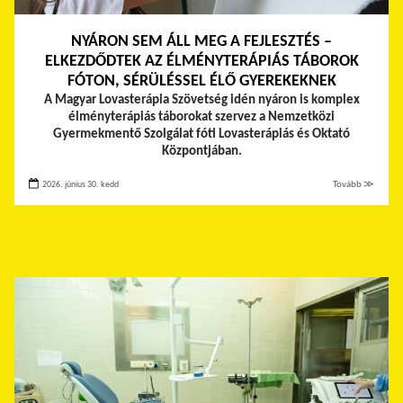
NYÁRON SEM ÁLL MEG A FEJLESZTÉS –
ELKEZDŐDTEK AZ ÉLMÉNYTERÁPIÁS TÁBOROK
FÓTON, SÉRÜLÉSSEL ÉLŐ GYEREKEKNEK
A Magyar Lovasterápia Szövetség idén nyáron is komplex
élményterápiás táborokat szervez a Nemzetközi
Gyermekmentő Szolgálat fóti Lovasterápiás és Oktató
Központjában.
2026. június 30. kedd
Tovább ≫