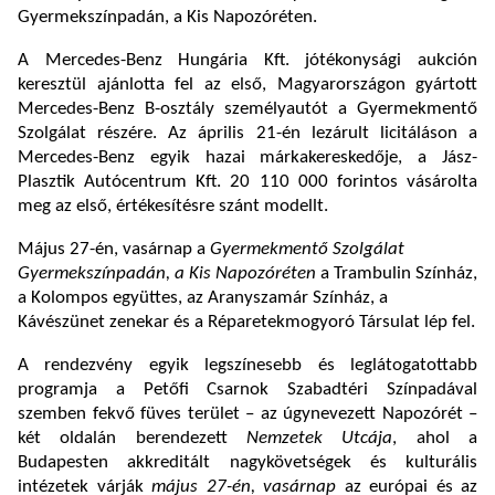
Gyermekszínpadán, a Kis Napozóréten.
A Mercedes-Benz Hungária Kft. jótékonysági aukción
keresztül ajánlotta fel az első, Magyarországon gyártott
Mercedes-Benz B-osztály személyautót a Gyermekmentő
Szolgálat részére. Az április 21-én lezárult licitáláson a
Mercedes-Benz egyik hazai márkakereskedője, a Jász-
Plasztik Autócentrum Kft. 20 110 000 forintos vásárolta
meg az első, értékesítésre szánt modellt.
Május 27-én, vasárnap a
Gyermekmentő Szolgálat
Gyermekszínpadán,
a Kis Napozóréten
a Trambulin Színház,
a Kolompos együttes, az Aranyszamár Színház, a
Kávészünet zenekar és a Réparetekmogyoró Társulat
lép fel.
A rendezvény egyik legszínesebb és leglátogatottabb
programja a Petőfi Csarnok Szabadtéri Színpadával
szemben fekvő füves terület – az úgynevezett Napozórét –
két oldalán berendezett
Nemzetek Utcája
, ahol a
Budapesten akkreditált nagykövetségek és kulturális
intézetek várják
május 27-én, vasárnap
az európai és az