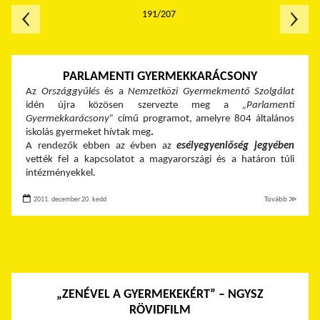
191/207
PARLAMENTI GYERMEKKARÁCSONY
Az
Országgyűlés
és a
Nemzetközi Gyermekmentő Szolgálat
idén újra közösen szervezte meg a
„Parlamenti
Gyermekkarácsony”
című programot, amelyre 804 általános
iskolás gyermeket hívtak meg
.
A rendezők
ebben az évben az
esélyegyenlőség jegyében
vették fel a kapcsolatot a magyarországi és a határon túli
intézményekkel.
2011. december 20. kedd
Tovább ≫
„ZENÉVEL A GYERMEKEKÉRT” – NGYSZ
RÖVIDFILM