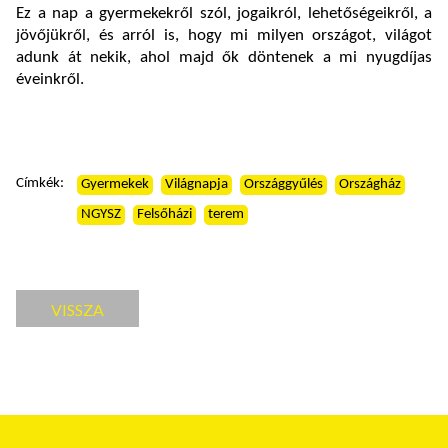
Ez a nap a gyermekekről szól, jogaikról, lehetőségeikről, a
jövőjükről, és arról is, hogy mi milyen országot, világot
adunk át nekik, ahol majd ők döntenek a mi nyugdíjas
éveinkről.
Címkék:
Gyermekek
Világnapja
Országgyűlés
Országház
NGYSZ
Felsőházi
terem
VISSZA