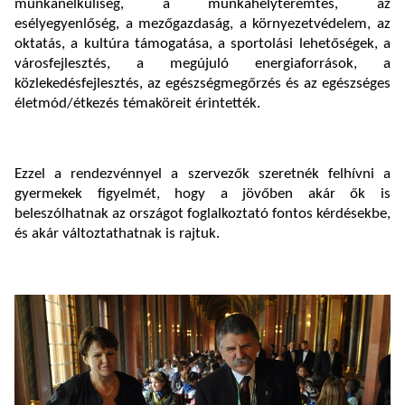
munkanélküliség, a munkahelyteremtés, az
esélyegyenlőség, a mezőgazdaság, a környezetvédelem, az
oktatás, a kultúra támogatása, a sportolási lehetőségek, a
városfejlesztés, a megújuló energiaforrások, a
közlekedésfejlesztés, az egészségmegőrzés és az egészséges
életmód/étkezés témaköreit érintették.
Ezzel a rendezvénnyel a szervezők szeretnék felhívni a
gyermekek figyelmét, hogy a jövőben akár ők is
beleszólhatnak az országot foglalkoztató fontos kérdésekbe,
és akár változtathatnak is rajtuk.