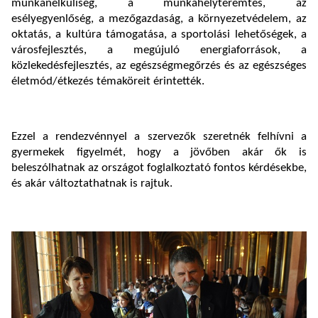
munkanélküliség, a munkahelyteremtés, az
esélyegyenlőség, a mezőgazdaság, a környezetvédelem, az
oktatás, a kultúra támogatása, a sportolási lehetőségek, a
városfejlesztés, a megújuló energiaforrások, a
közlekedésfejlesztés, az egészségmegőrzés és az egészséges
életmód/étkezés témaköreit érintették.
Ezzel a rendezvénnyel a szervezők szeretnék felhívni a
gyermekek figyelmét, hogy a jövőben akár ők is
beleszólhatnak az országot foglalkoztató fontos kérdésekbe,
és akár változtathatnak is rajtuk.