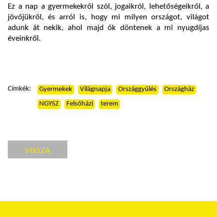
Ez a nap a gyermekekről szól, jogaikról, lehetőségeikről, a
jövőjükről, és arról is, hogy mi milyen országot, világot
adunk át nekik, ahol majd ők döntenek a mi nyugdíjas
éveinkről.
Címkék:
Gyermekek
Világnapja
Országgyűlés
Országház
NGYSZ
Felsőházi
terem
VISSZA