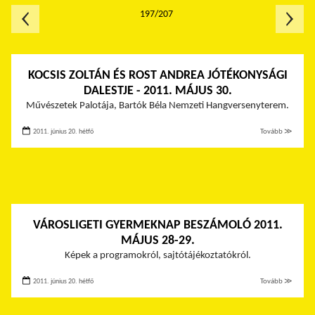
197/207
KOCSIS ZOLTÁN ÉS ROST ANDREA JÓTÉKONYSÁGI
DALESTJE - 2011. MÁJUS 30.
Művészetek Palotája, Bartók Béla Nemzeti Hangversenyterem.
2011. június 20. hétfő
Tovább ≫
VÁROSLIGETI GYERMEKNAP BESZÁMOLÓ 2011.
MÁJUS 28-29.
Képek a programokról, sajtótájékoztatókról.
2011. június 20. hétfő
Tovább ≫