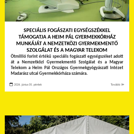
SPECIÁLIS FOGÁSZATI EGYSÉGSZÉKKEL
TÁMOGATJA A HEIM PÁL GYERMEKKÓRHÁZ
MUNKÁJÁT A NEMZETKÖZI GYERMEKMENTŐ
SZOLGÁLAT ÉS A MAGYAR TELEKOM
Ötmillió forint értékű speciális fogászati egységszéket adott
át a Nemzetközi Gyermekmentő Szolgálat és a Magyar
Telekom a Heim Pál Országos Gyermekgyógyászati Intézet
Madarász utcai Gyermekkórháza számára.
2026. június 05. péntek
Tovább ≫