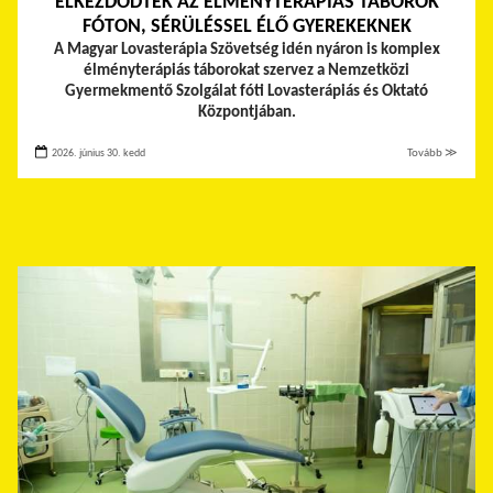
ELKEZDŐDTEK AZ ÉLMÉNYTERÁPIÁS TÁBOROK
FÓTON, SÉRÜLÉSSEL ÉLŐ GYEREKEKNEK
A Magyar Lovasterápia Szövetség idén nyáron is komplex
élményterápiás táborokat szervez a Nemzetközi
Gyermekmentő Szolgálat fóti Lovasterápiás és Oktató
Központjában.
2026. június 30. kedd
Tovább ≫