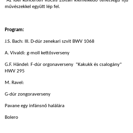
Az idei koncerten Kocsis Zoltán kiemelkedő tehetségű ifjú
művészekkel együtt lép fel.
Program:
J.S. Bach: III. D-dúr zenekari szvit BWV 1068
A. Vivaldi: g-moll kettősverseny
G.F. Händel: F-dúr orgonaverseny "Kakukk és csalogány"
HWV 295
M. Ravel:
G-dúr zongoraverseny
Pavane egy infánsnő halálára
Bolero