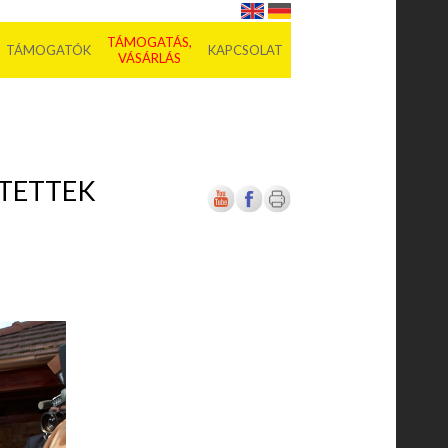
TÁMOGATÁS,
TÁMOGATÓK
KAPCSOLAT
VÁSÁRLÁS
TETTEK