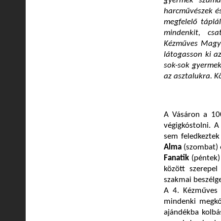
gyermek számá
harcművészek és
megfelelő táplá
mindenkit, cs
Kézműves Magyar
látogasson ki a
sok-sok gyermek
az asztalukra. K
A Vásáron a 100
végigkóstolni. 
sem feledkeztek
Alma
(szombat) 
Fanatik
(péntek)
között szerepel
szakmai beszélge
A 4. Kézműves 
mindenki megkós
ajándékba kolbás