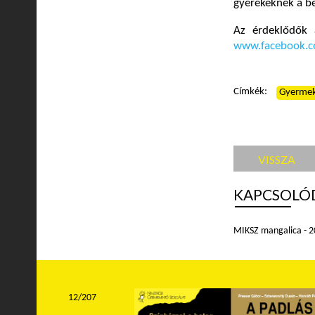
gyerekeknek a be
Az érdeklődők 
www.facebook.c
Címkék:
Gyerme
VISSZA
KAPCSOLÓ
MIKSZ mangalica - 
12/207