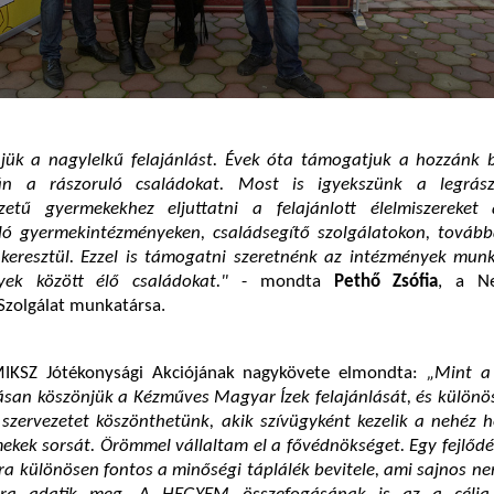
ük a nagylelkű felajánlást. Évek óta támogatjuk a hozzánk b
án a rászoruló családokat. Most is igyekszünk a legrász
zetű gyermekekhez eljuttatni a felajánlott élelmiszereket
ló gyermekintézményeken, családsegítő szolgálatokon, tovább
 keresztül. Ezzel is támogatni szeretnénk az intézmények munk
yek között élő családokat."
- mondta
Pethő Zsófia
, a Ne
zolgálat munkatársa.
MIKSZ Jótékonysági Akciójának nagykövete elmondta:
„Mint 
ásan köszönjük a Kézműves Magyar Ízek felajánlását, és különö
szervezetet köszönthetünk, akik szívügyként kezelik a nehéz h
ekek sorsát. Örömmel vállaltam el a fővédnökséget. Egy fejlőd
ra különösen fontos a minőségi táplálék bevitele, ami sajnos 