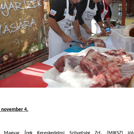
. november 4.
a Magyar Ízek Kereskedelmi Szövetség Zrt. (MIKSZ) jóté