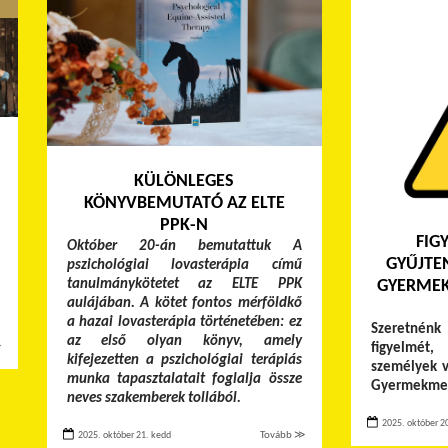
KÜLÖNLEGES
KÖNYVBEMUTATÓ AZ ELTE
PPK-N
FIG
Október 20-án bemutattuk A
GYŰJTE
pszichológiai lovasterápia című
tanulmánykötetet az ELTE PPK
GYERMEK
aulájában. A kötet fontos mérföldkő
a hazai lovasterápia történetében: ez
Szeretnén
az első olyan könyv, amely
≫
figyelmé
kifejezetten a pszichológiai terápiás
személyek v
munka tapasztalatait foglalja össze
Gyermekment
neves szakemberek tollából.
2025. október 20
2025. október 21. kedd
Tovább ≫