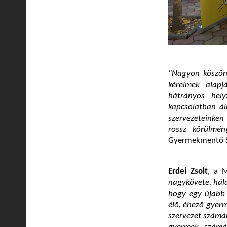
"Nagyon köszönj
kérelmek alapj
hátrányos hely
kapcsolatban ál
szervezeteinken
rossz körülmén
Gyermekmentő S
Erdei Zsolt
, a 
nagykövete, hál
hogy egy újabb 
élő, éhező gyerm
szervezet számá