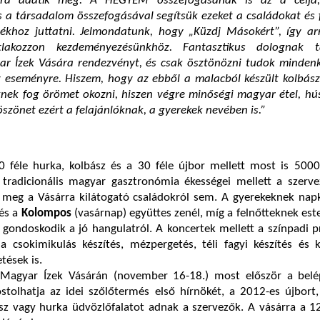
ra adatik meg. A HEGYEM összefogásának is az a célja
 a társadalom összefogásával segítsük ezeket a családokat és 
lékhoz juttatni. Jelmondatunk, hogy „Küzdj Másokért”, így ar
atlakozzon kezdeményezésünkhöz. Fantasztikus dolognak 
 Ízek Vására rendezvényt, és csak ösztönözni tudok mindenkit
z eseményre. Hiszem, hogy az ebből a malacból készült kolbász
nek fog örömet okozni, hiszen végre minőségi magyar étel, hús
öszönet ezért a felajánlóknak, a gyerekek nevében is.”
 féle hurka, kolbász és a 30 féle újbor mellett most is 5000 
A tradicionális magyar gasztronómia ékességei mellett a szerv
 meg a Vásárra kilátogató családokról sem. A gyerekeknek nap
és a
Kolompos
(vasárnap) együttes zenél, míg a felnőtteknek est
 gondoskodik a jó hangulatról. A koncertek mellett a színpadi
 a csokimikulás készítés, mézpergetés, téli fagyi készítés és
tések is.
Magyar Ízek Vásárán (november 16-18.) most először a belé
tolhatja az idei szőlőtermés első hírnökét, a 2012-es újbort,
z vagy hurka üdvözlőfalatot adnak a szervezők. A vásárra a 12