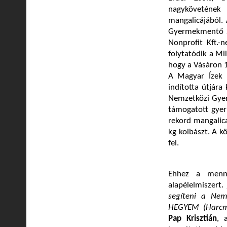
nagykövetének
mangalicájából. 
Gyermekmentő S
Nonprofit Kft.-
folytatódik a Mi
hogy a Vásáron 1
A Magyar Ízek 
indította útjára
Nemzetközi Gyer
támogatott gyer
rekord mangalica
kg kolbászt. A k
fel.
Ehhez a menny
alapélelmiszert.
segíteni a Nem
HEGYEM (Harcmű
Pap Krisztián
, 