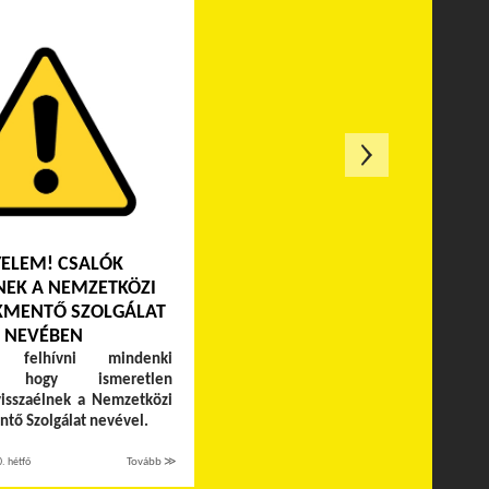
YELEM! CSALÓK
NEK A NEMZETKÖZI
MENTŐ SZOLGÁLAT
NEVÉBEN
k felhívni mindenki
t, hogy ismeretlen
isszaélnek a Nemzetközi
ő Szolgálat nevével.
. hétfő
Tovább ≫