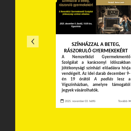
SZÍNHÁZZAL A BETEG,
RÁSZORULÓ GYERMEKEKÉRT
A Nemzetközi Gyermekmentő
Szolgálat a karácsonyi időszakban
jótékonysági színházi előadásra hívja
vendégeit. Az idei darab december 9-
én 19 órától
A padlás
lesz a
Vígszínházban, amelyre támogatói
jegyek vásárolhatók.
2025. november 03. hétfő
Tovább 