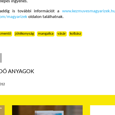
lépés ingyenes.
addig is további információt a
www.kezmuvesmagyarizek.h
om/magyarizek
oldalon találhatnak.
kmentő
jótékonyság
mangalica
vásár
kolbász
DÓ ANYAGOK
2012