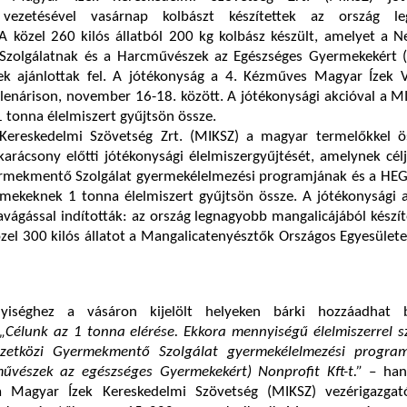
 vezetésével vasárnap kolbászt készítettek az ország le
A közel 260 kilós állatból 200 kg kolbász készült, amelyet a 
zolgálatnak és a Harcművészek az Egészséges Gyermekekért
nek ajánlottak fel. A jótékonyság a 4. Kézműves Magyar Ízek V
llenárison, november 16-18. között. A jótékonysági akcióval a MI
 tonna élelmiszert gyűjtsön össze.
Kereskedelmi Szövetség Zrt. (MIKSZ) a magyar termelőkkel ö
 karácsony előtti jótékonysági élelmiszergyűjtését, amelynek cél
mekmentő Szolgálat gyermekélelmezési programjának és a HEG
mekeknek 1 tonna élelmiszert gyűjtsön össze. A jótékonysági a
vágással indították: az ország legnagyobb mangalicájából készí
özel 300 kilós állatot a Mangalicatenyésztők Országos Egyesülete
iséghez a vásáron kijelölt helyeken bárki hozzáadhat b
„Célunk az 1 tonna elérése. Ekkora mennyiségű élelmiszerrel s
zetközi Gyermekmentő Szolgálat gyermekélelmezési progra
vészek az egészséges Gyermekekért) Nonprofit Kft-t.”
– han
a Magyar Ízek Kereskedelmi Szövetség (MIKSZ) vezérigazgat