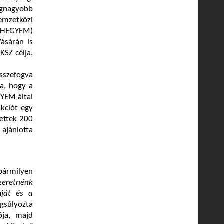
gnagyobb
Nemzetközi
 (HEGYEM)
ásárán is
KSZ célja,
sszefogva
ja, hogy a
YEM által
kciót egy
tettek 200
 ajánlotta
ármilyen
zeretnénk
mját és a
gsúlyozta
ója, majd