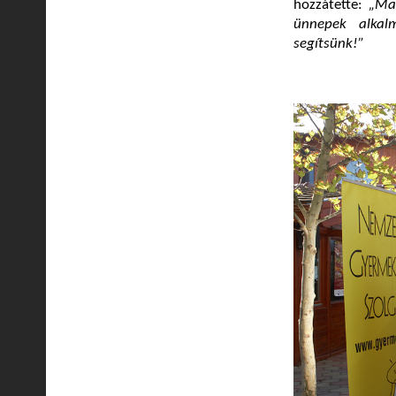
hozzátette:
„Ma
ünnepek alkalm
segítsünk!”