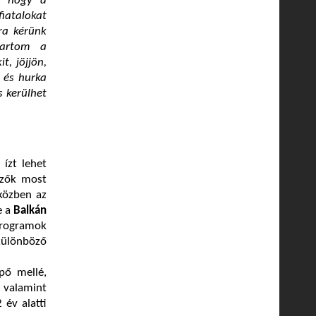
, hogy a
fiatalokat
ra kérünk
tartom a
, jöjjön,
 és hurka
 kerülhet
ízt lehet
ezők most
közben az
e a
Balkán
 programok
 különböző
pő mellé,
 valamint
 év alatti