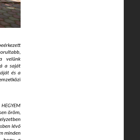
eérkezett
orultabb,
 a velünk
á a saját
áját és a
mzetközi
a HEGYEM
sen öröm,
elyzetben
ésben lévő
nem minden