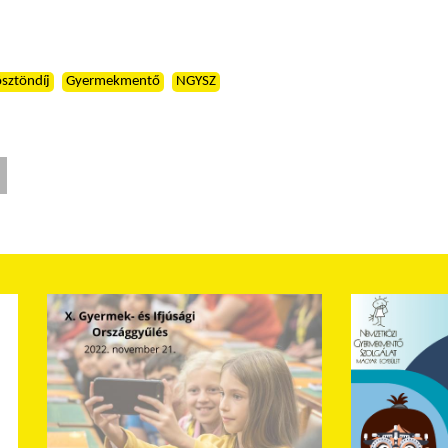
ösztöndíj
Gyermekmentő
NGYSZ