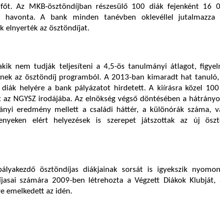
 főt. Az MKB-ösztöndíjban részesülő 100 diák fejenként 16 0
 havonta. A bank minden tanévben oklevéllel jutalmazza
k elnyerték az ösztöndíjat.
kik nem tudják teljesíteni a 4,5-ös tanulmányi átlagot, figye
nek az ösztöndíj programból. A 2013-ban kimaradt hat tanuló, 
 diák helyére a bank pályázatot hirdetett. A kiírásra közel 10
t az NGYSZ irodájába. Az elnökség végső döntésében a hátrányo
ányi eredmény mellett a családi háttér, a különórák száma, v
enyeken elért helyezések is szerepet játszottak az új öszt
lyakezdő ösztöndíjas diákjainak sorsát is igyekszik nyomon
íjasai számára 2009-ben létrehozta a Végzett Diákok Klubját,
e emelkedett az idén.