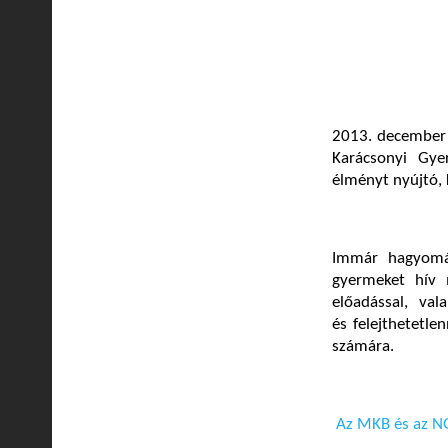
2013. december 
Karácsonyi Gy
élményt nyújtó, 
Immár hagyomá
gyermeket hív 
előadással, va
és felejthetetle
számára.
Az MKB és az NG