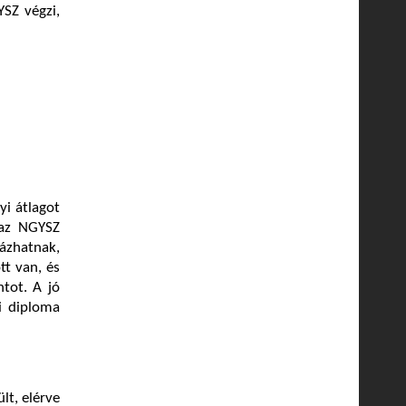
YSZ végzi,
yi átlagot
 az NGYSZ
ázhatnak,
tt van, és
tot. A jó
i diploma
lt, elérve