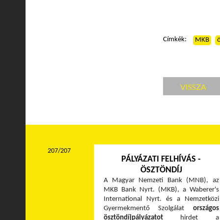
Címkék:
MKB
VISSZA
207/207
PÁLYÁZATI FELHÍVÁS -
ÖSZTÖNDÍJ
A Magyar Nemzeti Bank (MNB), az
MKB Bank Nyrt. (MKB), a Waberer's
International Nyrt. és a Nemzetközi
Gyermekmentő Szolgálat
országos
ösztöndíjpályázatot
hirdet a