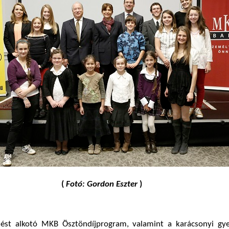
(
Fotó: Gordon Eszter
)
ést alkotó MKB Ösztöndíjprogram, valamint a karácsonyi gy