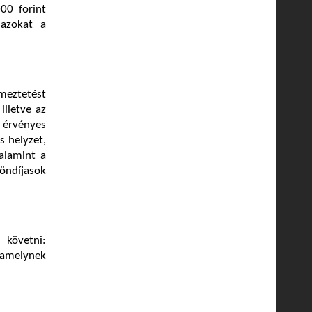
00 forint
 azokat a
lmeztetést
illetve az
0 érvényes
s helyzet,
alamint a
öndíjasok
 követni:
 amelynek