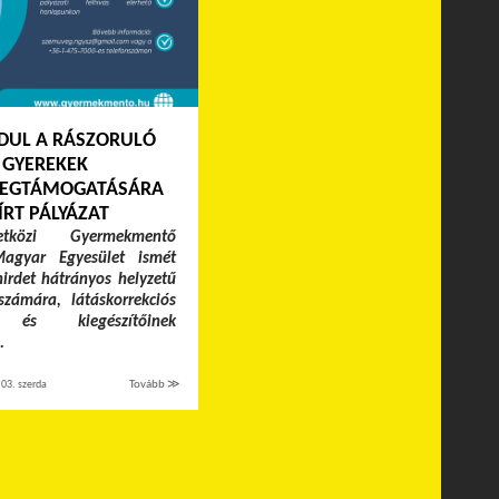
DUL A RÁSZORULÓ
GYEREKEK
EGTÁMOGATÁSÁRA
ÍRT PÁLYÁZAT
közi Gyermekmentő
Magyar Egyesület ismét
hirdet hátrányos helyzetű
zámára, látáskorrekciós
 és kiegészítőinek
.
03. szerda
Tovább ≫