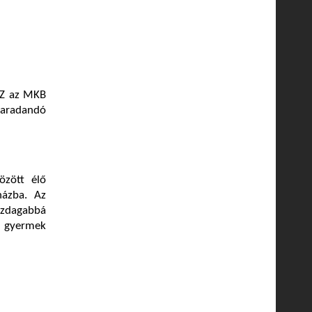
SZ az MKB
aradandó
zött élő
házba. Az
azdagabbá
er gyermek