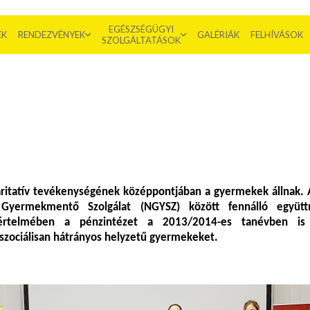
EGÉSZSÉGÜGYI
EK
RENDEZVÉNYEK
GALÉRIÁK
FELHÍVÁSOK
SZOLGÁLTATÁSOK
itatív tevékenységének középpontjában a gyermekek állnak. 
Gyermekmentő Szolgálat (NGYSZ) között fennálló együtt
értelmében a pénzintézet a 2013/2014-es tanévben is
 szociálisan hátrányos helyzetű gyermekeket.