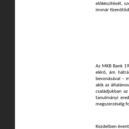
előkészítését, s
immár tizenötöd
Az MKB Bank 1997
elérő, ám hátr
bevonásával – m
akik az általános
családjukban az
tanulmányi ere
megszerzéséig fo
Kezdetben évente