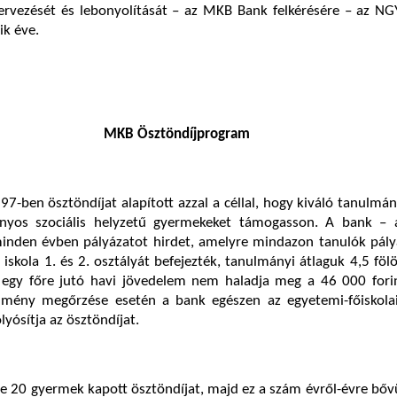
zervezését és lebonyolítását – az MKB Bank felkérésére – az NG
ik éve.
MKB Ösztöndíjprogram
-ben ösztöndíjat alapított azzal a céllal, hogy kiváló tanulmán
ányos szociális helyzetű gyermekeket támogasson. A bank –
inden évben pályázatot hirdet, amelyre mindazon tanulók pály
 iskola 1. és 2. osztályát befejezték, tanulmányi átlaguk 4,5 fölö
 egy főre jutó havi jövedelem nem haladja meg a 46 000 forin
dmény megőrzése esetén a bank egészen az egyetemi-főiskola
lyósítja az ösztöndíjat.
 20 gyermek kapott ösztöndíjat, majd ez a szám évről-évre bővü