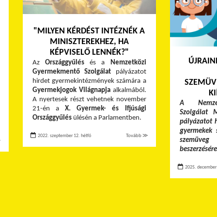
"MILYEN KÉRDÉST INTÉZNÉK A
MINISZTEREKHEZ, HA
KÉPVISELŐ LENNÉK?"
ÚJRAIN
Az
Országgyűlés
és a
Nemzetközi
Gyermekmentő Szolgálat
pályázatot
hirdet gyermekintézmények számára a
SZEMÜV
Gyermekjogok Világnapja
alkalmából.
KI
A nyertesek részt vehetnek november
A Nemzet
21-én a
X. Gyermek- és Ifjúsági
Szolgálat 
Országgyűlés
ülésén a Parlamentben.
pályázatot 
gyermekek s
2022. szeptember 12. hétfő
Tovább ≫
szemüveg
≫
beszerzésére
2025. december 