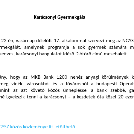
Karácsonyi Gyermekgála
22-én, vasárnap délelőtt 17. alkalommal szervezi meg az NGY
ermekgálát, amelynek programja a sok gyermek számára m
kedves, karácsonyi hangulatot idéző Diótörő című mesebalett.
ny, hogy az MKB Bank 1200 nehéz anyagi körülmények kö
meg vidéki városokból és a fővárosból a budapesti Opera
lamint az azt követő közös ünnepléssel a bank szebbé, g
nné igyekszik tenni a karácsonyt – a kezdetek óta közel 20 ez
YSZ közös közleménye itt letölthető.