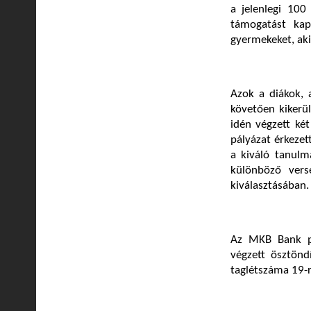
a jelenlegi 100
támogatást kap
gyermekeket, aki
Azok a diákok, a
követően kikerül
idén végzett két
pályázat érkezet
a kiváló tanulm
különböző vers
kiválasztásában.
Az MKB Bank pá
végzett ösztönd
taglétszáma 19-r