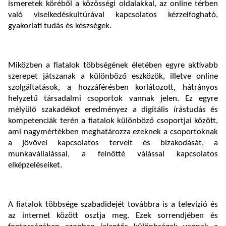
ismeretek köréből a közösségi oldalakkal, az online térben
való viselkedéskultúrával kapcsolatos kézzelfogható,
gyakorlati tudás és készségek.
Miközben a fiatalok többségének életében egyre aktívabb
szerepet játszanak a különböző eszközök, illetve online
szolgáltatások, a hozzáférésben korlátozott, hátrányos
helyzetű társadalmi csoportok vannak jelen. Ez egyre
mélyülő szakadékot eredményez a digitális írástudás és
kompetenciák terén a fiatalok különböző csoportjai között,
ami nagymértékben meghatározza ezeknek a csoportoknak
a jövővel kapcsolatos terveit és bizakodását, a
munkavállalással, a felnőtté válással kapcsolatos
elképzeléseiket.
A fiatalok többsége szabadidejét továbbra is a televízió és
az internet között osztja meg. Ezek sorrendjében és