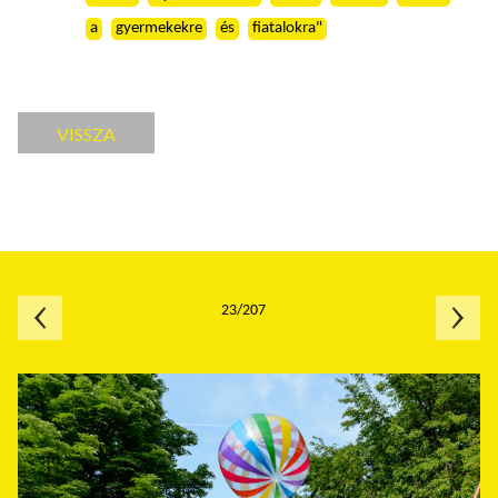
a
gyermekekre
és
fiatalokra"
VISSZA
23/207