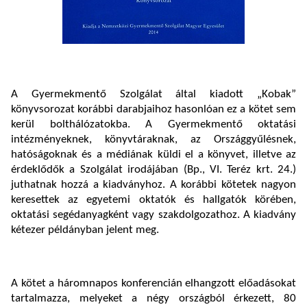
A Gyermekmentő Szolgálat által kiadott „Kobak”
könyvsorozat korábbi darabjaihoz hasonlóan ez a kötet sem
kerül bolthálózatokba. A Gyermekmentő oktatási
intézményeknek, könyvtáraknak, az Országgyűlésnek,
hatóságoknak és a médiának küldi el a könyvet, illetve az
érdeklődők a Szolgálat irodájában (Bp., VI. Teréz krt. 24.)
juthatnak hozzá a kiadványhoz. A korábbi kötetek nagyon
keresettek az egyetemi oktatók és hallgatók körében,
oktatási segédanyagként vagy szakdolgozathoz. A kiadvány
kétezer példányban jelent meg.
A kötet a háromnapos konferencián elhangzott előadásokat
tartalmazza, melyeket a négy országból érkezett, 80