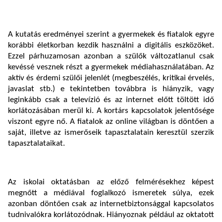
A kutatás eredményei szerint a gyermekek és fiatalok egyre
korábbi életkorban kezdik használni a digitális eszközöket.
Ezzel párhuzamosan azonban a szülők változatlanul csak
kevéssé vesznek részt a gyermekek médiahasználatában. Az
aktív és érdemi szülői jelenlét (megbeszélés, kritikai érvelés,
javaslat stb.) e tekintetben továbbra is hiányzik, vagy
leginkább csak a televízió és az internet előtt töltött idő
korlátozásában merül ki. A kortárs kapcsolatok jelentősége
viszont egyre nő. A fiatalok az online világban is döntően a
saját, illetve az ismerőseik tapasztalatain keresztül szerzik
tapasztalataikat.
Az iskolai oktatásban az előző felmérésekhez képest
megnőtt a médiával foglalkozó ismeretek súlya, ezek
azonban döntően csak az internetbiztonsággal kapcsolatos
tudnivalókra korlátozódnak. Hiányoznak például az oktatott