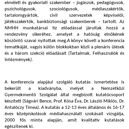
elméleti és gyakorlati szakember – jogászok, pedagógusok,
pszichológusok, szociológusok, médiaszakértők,
tartalomgyártók, civil szervezetek képviselői,
játékszakértők, bankbiztonsági szakemberek – tartott. Az
NMHH munkatársai tíz előadással járultak hozzá a
rendezvény sikeréhez, amelyet a hatóság elnökének
köszöntő szavai nyitottak meg.A könyv követi a konferencia
tematikáját, vagyis külön blokkokban közli a plenáris ülések
és a három szekció előadásait (Tartalmak, Felhasználók és
Intézmények
).
A konferencia alapjául szolgáló kutatás ismertetése is
bekerült a kiadványba, melyet a Nemzetközi
Gyermekmentő Szolgálat által megbízott kutatócsoport
készített (Ságvári Bence, Prof. Kósa Éva, Dr. László Miklós, Dr.
Antalóczy Tímea). A kutatás a 12-13 éves általános és 16-17
éves középiskolások médiahasználati szokásait vizsgálja,
2000 fős minta alapján, amit kvalitatív kutatások
egészítenek ki.