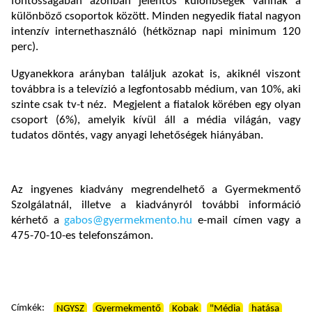
fontosságában azonban jelentős különbségek vannak a
különböző csoportok között. Minden negyedik fiatal nagyon
intenzív internethasználó (hétköznap napi minimum 120
perc).
Ugyanekkora arányban találjuk azokat is, akiknél viszont
továbbra is a televízió a legfontosabb médium, van 10%, aki
szinte csak tv-t néz. Megjelent a fiatalok körében egy olyan
csoport (6%), amelyik kívül áll a média világán, vagy
tudatos döntés, vagy anyagi lehetőségek hiányában.
Az ingyenes kiadvány megrendelhető a Gyermekmentő
Szolgálatnál, illetve a kiadványról további információ
kérhető a
gabos@gyermekmento.hu
e-mail címen vagy a
475-70-10-es telefonszámon.
Címkék:
NGYSZ
Gyermekmentő
Kobak
"Média
hatása