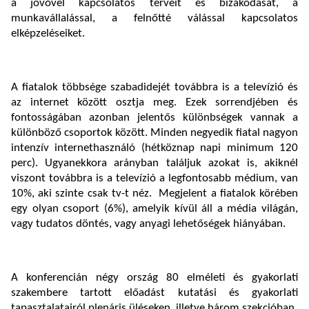
a jövővel kapcsolatos terveit és bizakodását, a
munkavállalással, a felnőtté válással kapcsolatos
elképzeléseiket.
A fiatalok többsége szabadidejét továbbra is a televízió és
az internet között osztja meg. Ezek sorrendjében és
fontosságában azonban jelentős különbségek vannak a
különböző csoportok között. Minden negyedik fiatal nagyon
intenzív internethasználó (hétköznap napi minimum 120
perc). Ugyanekkora arányban találjuk azokat is, akiknél
viszont továbbra is a televízió a legfontosabb médium, van
10%, aki szinte csak tv-t néz. Megjelent a fiatalok körében
egy olyan csoport (6%), amelyik kívül áll a média világán,
vagy tudatos döntés, vagy anyagi lehetőségek hiányában.
A konferencián négy ország 80 elméleti és gyakorlati
szakembere tartott előadást kutatási és gyakorlati
tapasztalatairól plenáris üléseken, illetve három szekcióban.