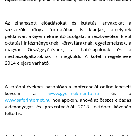
Az elhangzott előadásokat és kutatási anyagokat a
szervezők könyv formájában is kiadják, amelynek
példányait a Gyermekmentő Szolgálat a résztvevőkön kívül
oktatási intézményeknek, könyvtáraknak, egyetemeknek, a
magyar Országgyűlésnek, a hatóságoknak és a
médiaszolgáltatóknak is megküldi. A kötet megjelenése
2014 elejére várható.
A korábbi évekhez hasonlóan a konferenciát online lehetett
követni a
www.gyermekmento.hu
és a
www.saferinternet.hu
honlapokon, ahová az összes előadás
videoanyagát és prezentációját 2013. október közepén
feltöltik.