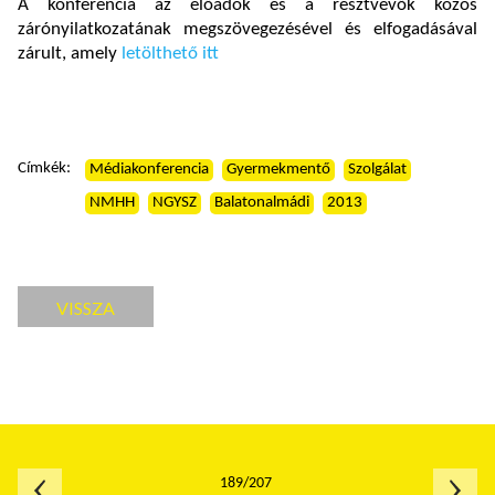
A konferencia az előadók és a résztvevők közös
zárónyilatkozatának megszövegezésével és elfogadásával
zárult, amely
letölthető itt
Címkék:
Médiakonferencia
Gyermekmentő
Szolgálat
NMHH
NGYSZ
Balatonalmádi
2013
VISSZA
189/207