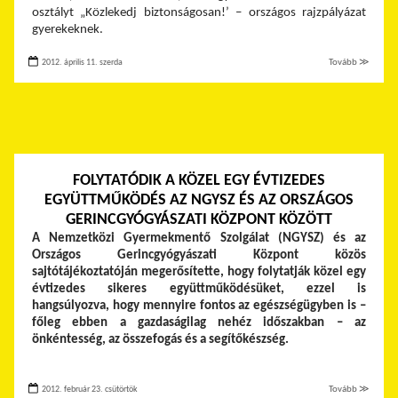
osztályt „Közlekedj biztonságosan!’ – országos rajzpályázat
gyerekeknek.
2012. április 11. szerda
Tovább ≫
FOLYTATÓDIK A KÖZEL EGY ÉVTIZEDES
EGYÜTTMŰKÖDÉS AZ NGYSZ ÉS AZ ORSZÁGOS
GERINCGYÓGYÁSZATI KÖZPONT KÖZÖTT
A Nemzetközi Gyermekmentő Szolgálat (NGYSZ) és az
Országos Gerincgyógyászati Központ közös
sajtótájékoztatóján megerősítette, hogy folytatják közel egy
évtizedes sikeres együttműködésüket, ezzel is
hangsúlyozva, hogy mennyire fontos az egészségügyben is –
főleg ebben a gazdaságilag nehéz időszakban – az
önkéntesség, az összefogás és a segítőkészség.
2012. február 23. csütörtök
Tovább ≫