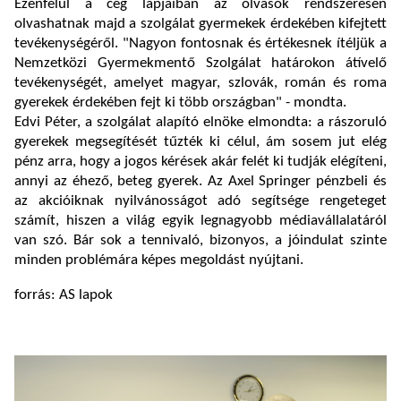
Ezenfelül a cég lapjaiban az olvasók rendszeresen
olvashatnak majd a szolgálat gyermekek érdekében kifejtett
tevékenységéről. "Nagyon fontosnak és értékesnek ítéljük a
Nemzetközi Gyermekmentő Szolgálat határokon átívelő
tevékenységét, amelyet magyar, szlovák, román és roma
gyerekek érdekében fejt ki több országban" - mondta.
Edvi Péter, a szolgálat alapító elnöke elmondta: a rászoruló
gyerekek megsegítését tűzték ki célul, ám sosem jut elég
pénz arra, hogy a jogos kérések akár felét ki tudják elégíteni,
annyi az éhező, beteg gyerek. Az Axel Springer pénzbeli és
az akcióiknak nyilvánosságot adó segítsége rengeteget
számít, hiszen a világ egyik legnagyobb médiavállalatáról
van szó. Bár sok a tennivaló, bizonyos, a jóindulat szinte
minden problémára képes megoldást nyújtani.
forrás: AS lapok