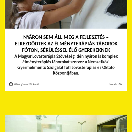
NYÁRON SEM ÁLL MEG A FEJLESZTÉS –
ELKEZDŐDTEK AZ ÉLMÉNYTERÁPIÁS TÁBOROK
FÓTON, SÉRÜLÉSSEL ÉLŐ GYEREKEKNEK
A Magyar Lovasterápia Szövetség idén nyáron is komplex
élményterápiás táborokat szervez a Nemzetközi
Gyermekmentő Szolgálat fóti Lovasterápiás és Oktató
Központjában.
2026. június 30. kedd
Tovább ≫