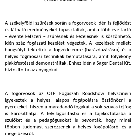
A székelyföldi szűrések során a fogorvosok idén is fejlődést
és látható eredményeket tapasztaltak, ami a több éve tartó
– évente kétszeri – szűrésnek és kezelésnek is köszönhető.
Idén száz fogászati kezelést végeztek. A kezelések mellett
hangsúlyt fektettek a fogvédelemre (barázdazárásra) és a
helyes fogmosási technikák bemutatására, amit folyékony
plakkfestéssel demonstráltak. Ehhez idén a Sager Dental Kft.
biztosította az anyagokat.
A fogorvosok az OTP Fogászati Roadshow helyszínein
igyekeztek a helyes, alapos fogápolásra ösztönözni a
gyerekeket, hiszen a maradandó fogakat a sok szuvas tejfog
is károsíthatja. A felvilágosításba és a tájékoztatásba a
szülőket és a pedagógusokat is bevonták, hogy minél
többen tudomást szerezzenek a helyes fogápolásról és a
megelőzésről.