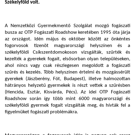
Székelyföld volt.
A Nemzetközi Gyermekmentő Szolgálat mozgó fogászati
busza az OTP Fogászati Roadshow keretében 1995 óta járja
az országot. Idén május és október között az önkéntes
fogorvosok tizenöt magyarországi helyszínen és a
székelyföldi Csíkszentdomokoson vizsgálták, szűrték és
kezelték a gyerekek fogait, elsősorban olyan településeken,
ahol nincs vagy csak részlegesen megoldott a fogászati
szűrés és kezelés. Több helyszínen értelmi és mozgássérült
gyerekek (Jászberény, Fót, Budapest), illetve halmozottan
hátrányos helyzetű gyermekek is részt vettek a szűrésben
(Hencida, Esztár, Kisvárda, Pécs). Az idei OTP Fogászati
Roadshow során így több mint 6000 magyarországi és
székelyföldi gyermek fogait vizsgálták meg, és hívták fel a
figyelmüket fogászati problémákra.