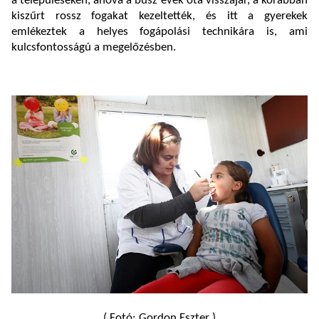
a településeken, ahová a busz évek óta visszajár, a korábban
kiszűrt rossz fogakat kezeltették, és itt a gyerekek
emlékeztek a helyes fogápolási technikára is, ami
kulcsfontosságú a megelőzésben.
( Fotó: Gordon Eszter )