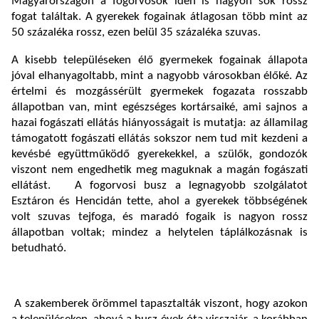
Magyarországon a fogorvosok idén is nagyon sok rossz
fogat találtak. A gyerekek fogainak átlagosan több mint az
50 százaléka rossz, ezen belül 35 százaléka szuvas.
A kisebb településeken élő gyermekek fogainak állapota
jóval elhanyagoltabb, mint a nagyobb városokban élőké. Az
értelmi és mozgássérült gyermekek fogazata rosszabb
állapotban van, mint egészséges kortársaiké, ami sajnos a
hazai fogászati ellátás hiányosságait is mutatja: az államilag
támogatott fogászati ellátás sokszor nem tud mit kezdeni a
kevésbé együttműködő gyerekekkel, a szülők, gondozók
viszont nem engedhetik meg maguknak a magán fogászati
ellátást. A fogorvosi busz a legnagyobb szolgálatot
Esztáron és Hencidán tette, ahol a gyerekek többségének
volt szuvas tejfoga, és maradó fogaik is nagyon rossz
állapotban voltak; mindez a helytelen táplálkozásnak is
betudható.
A szakemberek örömmel tapasztalták viszont, hogy azokon