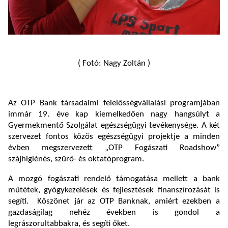
( Fotó: Nagy Zoltán )
Az OTP Bank társadalmi felelősségvállalási programjában
immár 19. éve kap kiemelkedően nagy hangsúlyt a
Gyermekmentő Szolgálat egészségügyi tevékenysége. A két
szervezet fontos közös egészségügyi projektje a minden
évben megszervezett „OTP Fogászati Roadshow”
szájhigiénés, szűrő- és oktatóprogram.
A mozgó fogászati rendelő támogatása mellett a bank
műtétek, gyógykezelések és fejlesztések finanszírozását is
segíti. Köszönet jár az OTP Banknak, amiért ezekben a
gazdaságilag nehéz években is gondol a
legrászorultabbakra, és segíti őket.