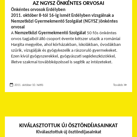
AZ NGYSZ ÖNKÉNTES ORVOSAI
Önkéntes orvosok Erdélyben
2011. október 8-tól 16-ig ismét Erdélyben vizsgálnak a
Nemzetközi Gyermekmentő Szolgálat (NGYSZ )önkéntes
orvosai
A
Nemzetközi Gyermekmentő Szolgálat
50 fős önkéntes
orvos tagjaiból álló csoport évente kétszer utazik a romániai
Hargita megyébe, ahol kórházakban, iskolákban, óvodákban
szűrik, vizsgálják és gyógykezelik a rászoruló gyermekeket.
Ezen kívül gyógyszerekkel, gyógyászati segédeszközökkel,
illetve szakmai továbbképzéssel is segítik az intézeteket.
2011. október 10. hétfő
Tovább ≫
KIVÁLASZTOTTUK ÚJ ÖSZTÖNDÍJASAINKAT
Kiválasztottuk új ösztöndíjasainkat