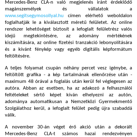
Mercedes-Benz CLA-n való megjelenés iránt érdeklődő
magánszemélyek és vállalatok a
www.segitsegymosollyal.hu
címen elérhető weboldalon
foglalhatják le a kiválasztott méretű felületet. Az online
rendszer lehetőséget biztosít a lefoglalt felületrész valós
idejű megtekintésére, az adomány mértékének
kiszámítására, az online fizetési tranzakció lebonyolítására
és a kívánt fénykép vagy egyéb digitális képformátum
feltöltésére.
A teljes folyamat csupán néhány percet vesz igénybe, a
feltöltött grafika - a kép tartalmának ellenőrzése után -
maximum 48 órával a foglalás után kerül fel véglegesen az
autóra. Abban az esetben, ha az adakozó a felhasználói
feltételeket sértő képet kíván elhelyezni az autón,
adománya automatikusan a Nemzetközi Gyermekmentő
Szolgálathoz kerül, a lefoglalt felület pedig újra szabaddá
válik.
A november 30-án véget érő akció után a dekorált
Mercedes-Benz CLA-t számos hazai rendezvényen