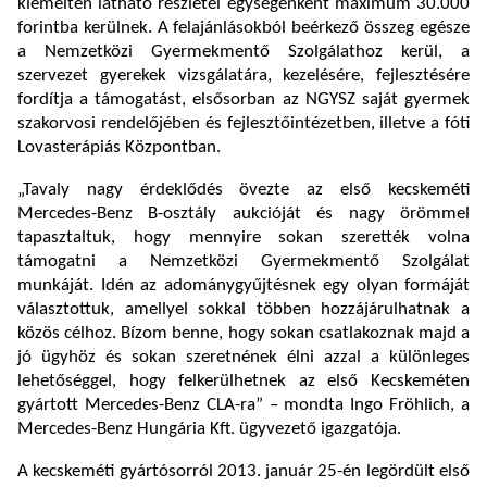
kiemelten látható részletei egységenként maximum 30.000
forintba kerülnek. A felajánlásokból beérkező összeg egésze
a Nemzetközi Gyermekmentő Szolgálathoz kerül, a
szervezet gyerekek vizsgálatára, kezelésére, fejlesztésére
fordítja a támogatást, elsősorban az NGYSZ saját gyermek
szakorvosi rendelőjében és fejlesztőintézetben, illetve a fóti
Lovasterápiás Központban.
„Tavaly nagy érdeklődés övezte az első kecskeméti
Mercedes-Benz B-osztály aukcióját és nagy örömmel
tapasztaltuk, hogy mennyire sokan szerették volna
támogatni a Nemzetközi Gyermekmentő Szolgálat
munkáját. Idén az adománygyűjtésnek egy olyan formáját
választottuk, amellyel sokkal többen hozzájárulhatnak a
közös célhoz. Bízom benne, hogy sokan csatlakoznak majd a
jó ügyhöz és sokan szeretnének élni azzal a különleges
lehetőséggel, hogy felkerülhetnek az első Kecskeméten
gyártott Mercedes-Benz CLA-ra” – mondta Ingo Fröhlich, a
Mercedes-Benz Hungária Kft. ügyvezető igazgatója.
A kecskeméti gyártósorról 2013. január 25-én legördült első