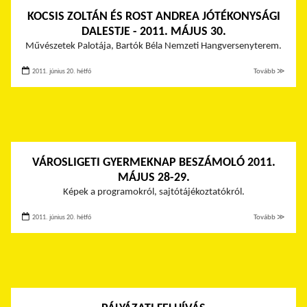
KOCSIS ZOLTÁN ÉS ROST ANDREA JÓTÉKONYSÁGI
DALESTJE - 2011. MÁJUS 30.
Művészetek Palotája, Bartók Béla Nemzeti Hangversenyterem.
2011. június 20. hétfő
Tovább ≫
VÁROSLIGETI GYERMEKNAP BESZÁMOLÓ 2011.
MÁJUS 28-29.
Képek a programokról, sajtótájékoztatókról.
2011. június 20. hétfő
Tovább ≫