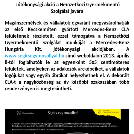
Jótékonysági akció a Nemzetközi Gyermekmentő
Szolgálat javára
Magánszemélyek és vállalatok egyaránt megvásárolhatják
az első Kecskeméten gyártott Mercedes-Benz CLA
felületének részleteit, ezzel támogatva a Nemzetközi
Gyermekmentő Szolgálat munkáját a Mercedes-Benz
Hungária Kft. jótékonysági akciójában. A
www.segitsegymosollyal.hu
című weboldalon 2013. április
8-től foglalhatók le az egyenként 5x5 centiméteres
felületek, amelyeken az adakozók arcképeiket, a vállalatok
logójukat vagy egyéb ábrákat helyezhetnek el. A dekorált
CLA-t a nagyközönség az év későbbi szakaszában több
rendezvényen is megtekintheti.