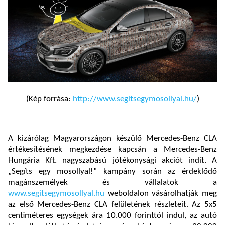
(Kép forrása:
http://www.segitsegymosollyal.hu/
)
A kizárólag Magyarországon készülő Mercedes-Benz CLA
értékesítésének megkezdése kapcsán a Mercedes-Benz
Hungária Kft. nagyszabású jótékonysági akciót indít. A
„Segíts egy mosollyal!” kampány során az érdeklődő
magánszemélyek és vállalatok a
www.segitsegymosollyal.hu
weboldalon vásárolhatják meg
az első Mercedes-Benz CLA felületének részleteit. Az 5x5
centiméteres egységek ára 10.000 forinttól indul, az autó