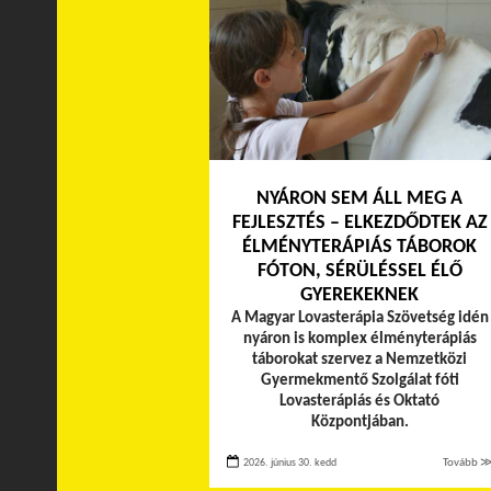
NYÁRON SEM ÁLL MEG A
FEJLESZTÉS – ELKEZDŐDTEK AZ
ÉLMÉNYTERÁPIÁS TÁBOROK
FÓTON, SÉRÜLÉSSEL ÉLŐ
GYEREKEKNEK
A Magyar Lovasterápia Szövetség idén
nyáron is komplex élményterápiás
táborokat szervez a Nemzetközi
Gyermekmentő Szolgálat fóti
Lovasterápiás és Oktató
Központjában.
2026. június 30. kedd
Tovább 