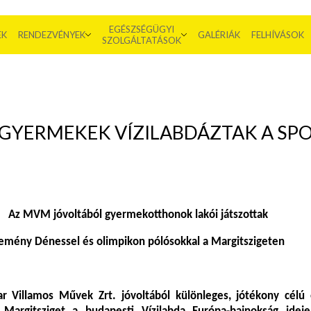
EGÉSZSÉGÜGYI
EK
RENDEZVÉNYEK
GALÉRIÁK
FELHÍVÁSOK
SZOLGÁLTATÁSOK
GYERMEKEK VÍZILABDÁZTAK A SP
Az MVM jóvoltából gyermekotthonok lakói játszottak
emény Dénessel és olimpikon pólósokkal a Margitszigeten
Villamos Művek Zrt. jóvoltából különleges, jótékony célú