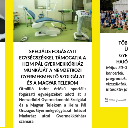
TÖB
Ü
SPECIÁLIS FOGÁSZATI
GYE
EGYSÉGSZÉKKEL TÁMOGATJA A
HAJÓ
HEIM PÁL GYERMEKKÓRHÁZ
Május 30–31
MUNKÁJÁT A NEMZETKÖZI
koncertek,
GYERMEKMENTŐ SZOLGÁLAT
programok, 
ÉS A MAGYAR TELEKOM
vizsgálato
Ötmillió forint értékű speciális
interaktív j
fogászati egységszéket adott át a
Nemzetközi Gyermekmentő Szolgálat
2026. június 01. 
és a Magyar Telekom a Heim Pál
Országos Gyermekgyógyászati Intézet
Madarász utcai Gyermekkórháza
≫
számára.