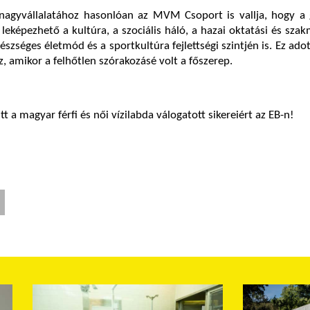
 nagyvállalatához hasonlóan az MVM Csoport is vallja, hogy a 
leképezhető a kultúra, a szociális háló, a hazai oktatási és sza
gészséges életmód és a sportkultúra fejlettségi szintjén is. Ez adot
, amikor a felhőtlen szórakozásé volt a főszerep.
t a magyar férfi és női vízilabda válogatott sikereiért az EB-n!