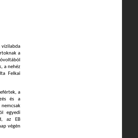
 vízilabda
rtoknak a
voltából
k, a nehéz
ta Felkai
efértek, a
őzés és a
n nemcsak
ól egyedi
éd, az EB
 nap végén