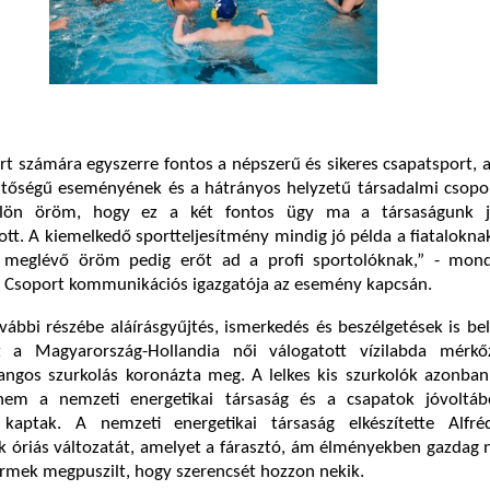
számára egyszerre fontos a népszerű és sikeres csapatsport, a
ntőségű eseményének és a hátrányos helyzetű társadalmi csopo
ülön öröm, hogy ez a két fontos ügy ma a társaságunk jó
ott. A kiemelkedő sportteljesítmény mindig jó példa a fiatalokna
s meglévő öröm pedig erőt ad a profi sportolóknak,” - mond
Csoport kommunikációs igazgatója az esemény kapcsán.
vábbi részébe aláírásgyűjtés, ismerkedés és beszélgetések is bel
t a Magyarország-Hollandia női válogatott vízilabda mérk
hangos szurkolás koronázta meg. A lelkes kis szurkolók azonba
nem a nemzeti energetikai társaság és a csapatok jóvoltáb
 kaptak. A nemzeti energetikai társaság elkészítette Alfr
k óriás változatát, amelyet a fárasztó, ám élményekben gazdag
mek megpuszilt, hogy szerencsét hozzon nekik.