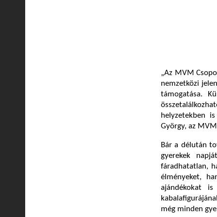
„Az MVM Csoport 
nemzetközi jele
támogatása. K
összetalálkozhat
helyzetekben i
György, az MVM 
Bár a délután to
gyerekek napjá
fáradhatatlan, 
élményeket, ha
ajándékokat is
kabalafigurájána
még minden gyer