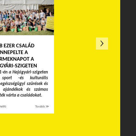
B EZER CSALÁD
NNEPELTE A
RMEKNAPOT A
GYÁRI-SZIGETEN
-én a Hajógyári-szigeten
 sport -és kulturális
egészségügyi szűrések és
k, ajándékok és számos
áték várta a családokat.
hétfő
Tovább ≫