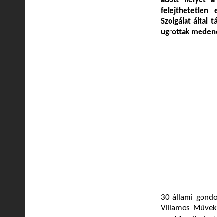
adott helyet a
felejthetetle
Szolgálat által 
ugrottak meden
30 állami gond
Villamos Művek 