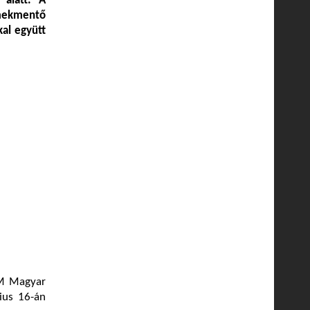
 alatt. A
mekmentő
kal együtt
VM Magyar
lius 16-án