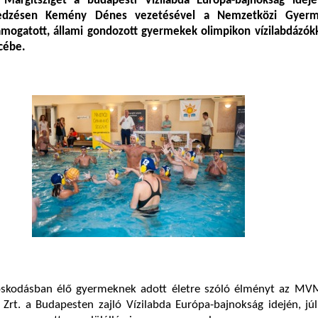
 Margitsziget a budapesti Vízilabda Európa-bajnokság ideje
n edzésen Kemény Dénes vezetésével a Nemzetközi Gyer
támogatott, állami gondozott gyermekek olimpikon vízilabdázók
cébe.
oskodásban élő gyermeknek adott életre szóló élményt az M
Zrt. a Budapesten zajló Vízilabda Európa-bajnokság idején, jú