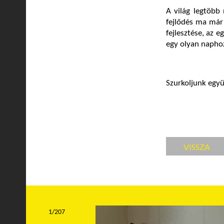
A világ legtöbb
fejlődés ma már 
fejlesztése, az e
egy olyan naphoz
Szurkoljunk együt
VISSZA
1/207