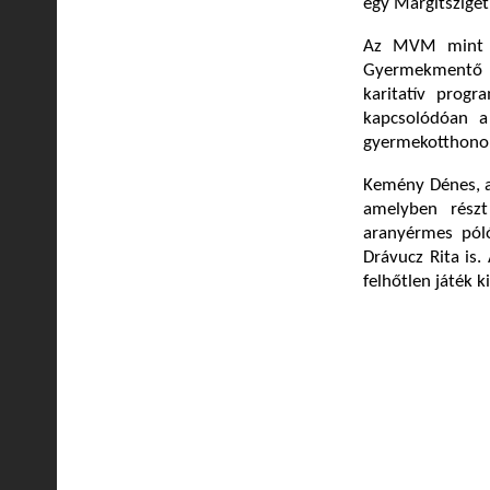
egy Margitsziget
Az MVM mint a
Gyermekmentő S
karitatív progr
kapcsolódóan a
gyermekotthonok
Kemény Dénes, a
amelyben rész
aranyérmes póló
Drávucz Rita is
felhőtlen játék k