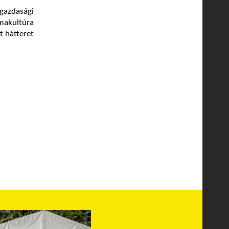
gazdasági
kmakultúra
t hátteret