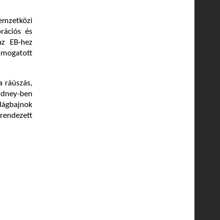
mzetközi
rációs és
az EB-hez
ámogatott
a ráúszás,
dney-ben
lágbajnok
rendezett