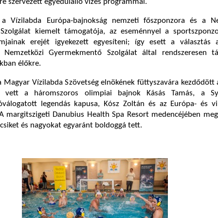
re szervezett egyedülálló vizes programmal.
 Vízilabda Európa-bajnokság nemzeti főszponzora és a Ne
zolgálat kiemelt támogatója, az eseménnyel a sportszponzo
amjainak erejét igyekezett egyesíteni; így esett a választás 
 Nemzetközi Gyermekmentő Szolgálat által rendszeresen t
ban élőkre.
 Magyar Vízilabda Szövetség elnökének füttyszavára kezdődött 
t vett a háromszoros olimpiai bajnok Kásás Tamás, a Sy
válogatott legendás kapusa, Kósz Zoltán és az Európa- és vi
. A margitszigeti Danubius Health Spa Resort medencéjében meg
icsiket és nagyokat egyaránt boldoggá tett.