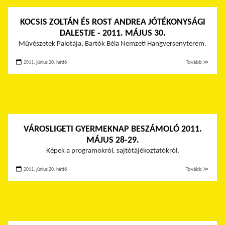
KOCSIS ZOLTÁN ÉS ROST ANDREA JÓTÉKONYSÁGI
DALESTJE - 2011. MÁJUS 30.
Művészetek Palotája, Bartók Béla Nemzeti Hangversenyterem.
2011. június 20. hétfő
Tovább ≫
VÁROSLIGETI GYERMEKNAP BESZÁMOLÓ 2011.
MÁJUS 28-29.
Képek a programokról, sajtótájékoztatókról.
2011. június 20. hétfő
Tovább ≫