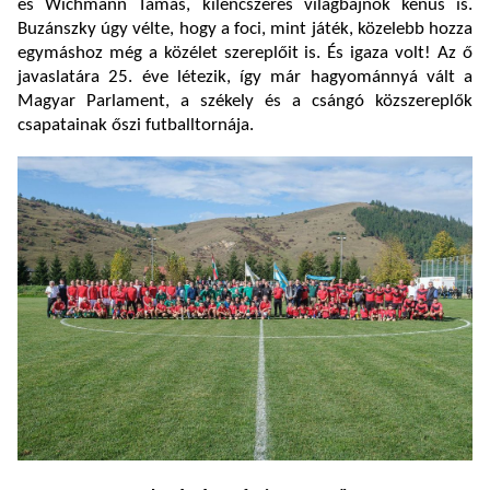
és Wichmann Tamás, kilencszeres világbajnok kenus is.
Buzánszky úgy vélte, hogy a foci, mint játék, közelebb hozza
egymáshoz még a közélet szereplőit is. És igaza volt! Az ő
javaslatára 25. éve létezik, így már hagyománnyá vált a
Magyar Parlament, a székely és a csángó közszereplők
csapatainak őszi futballtornája.