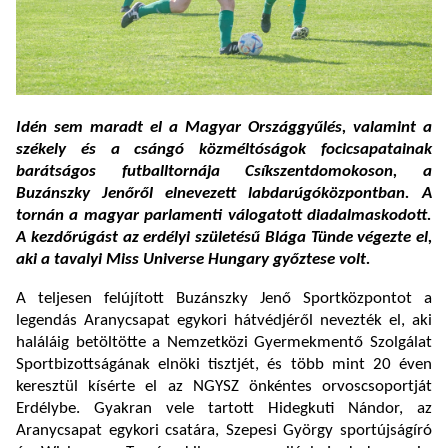
Idén sem maradt el a Magyar Országgyűlés, valamint a
székely és a csángó közméltóságok focicsapatainak
barátságos futballtornája Csíkszentdomokoson, a
Buzánszky Jenőről elnevezett labdarúgóközpontban. A
tornán a magyar parlamenti válogatott diadalmaskodott.
A kezdőrúgást az erdélyi születésű Blága Tünde végezte el,
aki a tavalyi Miss Universe Hungary győztese volt.
A teljesen felújított Buzánszky Jenő Sportközpontot a
legendás Aranycsapat egykori hátvédjéről nevezték el, aki
haláláig betöltötte a Nemzetközi Gyermekmentő Szolgálat
Sportbizottságának elnöki tisztjét, és több mint 20 éven
keresztül kísérte el az NGYSZ önkéntes orvoscsoportját
Erdélybe. Gyakran vele tartott Hidegkuti Nándor, az
Aranycsapat egykori csatára, Szepesi György sportújságíró