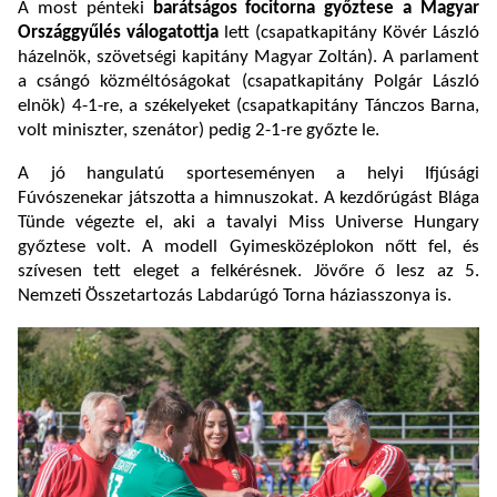
A most pénteki
barátságos focitorna győztese a Magyar
Országgyűlés válogatottja
lett (csapatkapitány Kövér László
házelnök, szövetségi kapitány Magyar Zoltán). A parlament
a csángó közméltóságokat (csapatkapitány Polgár László
elnök) 4-1-re, a székelyeket (csapatkapitány Tánczos Barna,
volt miniszter, szenátor) pedig 2-1-re győzte le.
A jó hangulatú sporteseményen a helyi Ifjúsági
Fúvószenekar játszotta a himnuszokat. A kezdőrúgást Blága
Tünde végezte el, aki a tavalyi Miss Universe Hungary
győztese volt. A modell Gyimesközéplokon nőtt fel, és
szívesen tett eleget a felkérésnek. Jövőre ő lesz az 5.
Nemzeti Összetartozás Labdarúgó Torna háziasszonya is.