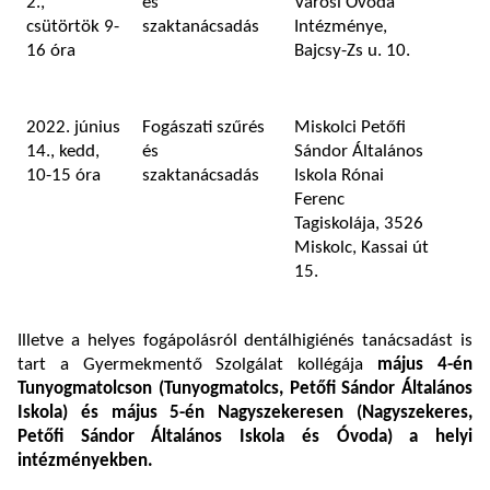
2.,
és
Városi Óvoda
csütörtök 9-
szaktanácsadás
Intézménye,
16 óra
Bajcsy-Zs u. 10.
2022. június
Fogászati szűrés
Miskolci Petőfi
14., kedd,
és
Sándor Általános
10-15 óra
szaktanácsadás
Iskola Rónai
Ferenc
Tagiskolája, 3526
Miskolc, Kassai út
15.
Illetve a helyes fogápolásról dentálhigiénés tanácsadást is
tart a Gyermekmentő Szolgálat kollégája
május 4-én
Tunyogmatolcson (Tunyogmatolcs, Petőfi Sándor Általános
Iskola) és május 5-én Nagyszekeresen (
Nagyszekeres,
Petőfi Sándor Általános Iskola és Óvoda) a helyi
intézményekben.