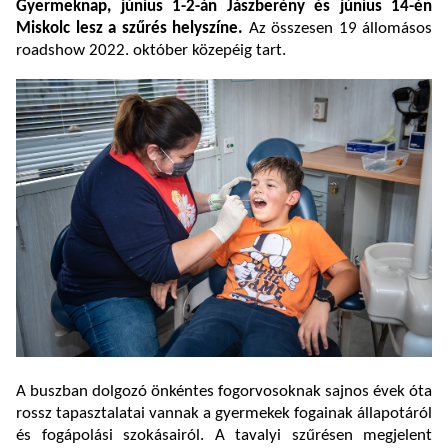
Gyermeknap, június 1-2-án Jászberény és június 14-én
Miskolc lesz a szűrés helyszíne.
Az összesen 19 állomásos
roadshow 2022. október közepéig tart.
A buszban dolgozó önkéntes fogorvosoknak sajnos évek óta
rossz tapasztalatai vannak a gyermekek fogainak állapotáról
és fogápolási szokásairól. A tavalyi szűrésen megjelent