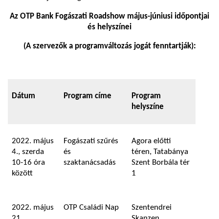
Az OTP Bank Fogászati Roadshow május-júniusi időpontjai
és helyszínei
(A szervezők a programváltozás jogát fenntartják):
Dátum
Program címe
Program
helyszíne
2022. május
Fogászati szűrés
Agora előtti
4., szerda
és
téren, Tatabánya
10-16 óra
szaktanácsadás
Szent Borbála tér
között
1
2022. május
OTP Családi Nap
Szentendrei
21.,
Skanzen