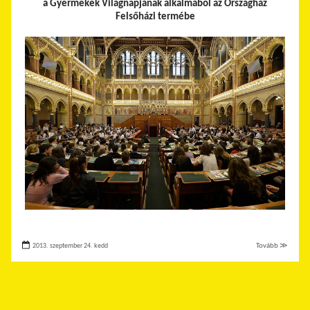
a Gyermekek Világnapjának alkalmából az Országház
Felsőházi termébe
2013. szeptember 24. kedd
Tovább ≫