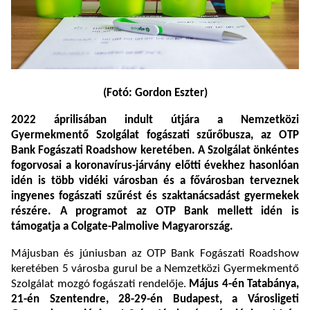
(Fotó: Gordon Eszter)
2022 áprilisában indult útjára a
Nemzetközi
Gyermekmentő Szolgálat fogászati szűrőbusza,
az OTP
Bank Fogászati Roadshow keretében. A Szolgálat önkéntes
fogorvosai a koronavírus-járvány előtti évekhez hasonlóan
idén is több vidéki városban és a fővárosban terveznek
ingyenes fogászati szűrést és szaktanácsadást gyermekek
részére. A programot az OTP Bank mellett idén is
támogatja a Colgate-Palmolive Magyarország.
Májusban és júniusban az OTP Bank Fogászati Roadshow
keretében 5 városba gurul be a Nemzetközi Gyermekmentő
Szolgálat mozgó fogászati rendelője.
Május 4-én Tatabánya,
21-én Szentendre, 28-29-én Budapest, a Városligeti