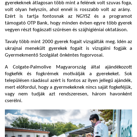
gyerekeknek átlagosan több mint a felének volt szuvas foga,
volt olyan helyszín, ahol ennél is rosszabb volt az arány.
Ezért is tartja fontosnak az NGYSZ és a programot
támogató OTP Bank, hogy minden évben egyre több gyerek
vegyen részt fogászati szűrésen és szájhigiéniai oktatáson.
Tavaly több mint 2000 gyerek fogait vizsgálták meg. Idén az
ukrajnai menekült gyerekek fogait is vizsgálni fogják a
Gyermekmentő Szolgálat önkéntes fogorvosai.
A Colgate-Palmolive Magyarország által ajándékozott
fogkefék és fogkrémek motiválják a gyerekeket. Sok
településen ráadásul azért is fontos az ilyen jellegű ajándék,
mert előfordul, hogy a gyermekeknek nincs saját fogkeféjük,
vagy nem tudják azt rendszeresen, három havonként
cserélni.