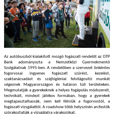
Az autóbuszból kialakított mozgó fogászati rendelőt az OTP
Bank adományozta a Nemzetközi Gyermekmentő
Szolgálatnak 1995-ben. A rendelőben a szervezet önkéntes
fogorvosai ingyenes fogászati szűrést, kezelést,
szaktanácsadást és szájhigiéniai felvilágosító munkát
végeznek Magyarországon és határon túli területeken.
Megmutatják a gyerekeknek a helyes fogápolás módszereit,
technikáit, mindezt játékos formában, hogy a gyerekek
megtapasztalhassák, nem kell félniük a fogorvostól, a
fogászati vizsgálattól. A roadshow több helyszínén arcfestők
szórakoztatják a vizsgálatra várakozókat.