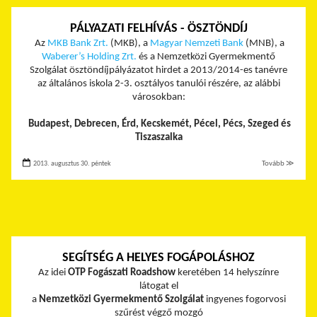
PÁLYAZATI FELHÍVÁS - ÖSZTÖNDÍJ
Az
MKB Bank Zrt.
(MKB), a
Magyar Nemzeti Bank
(MNB), a
Waberer’s Holding Zrt.
és a Nemzetközi Gyermekmentő
Szolgálat ösztöndíjpályázatot hirdet a 2013/2014-es tanévre
az általános iskola 2-3. osztályos tanulói részére, az alábbi
városokban:
Budapest, Debrecen, Érd, Kecskemét, Pécel, Pécs, Szeged és
Tiszaszalka
2013. augusztus 30. péntek
Tovább ≫
SEGÍTSÉG A HELYES FOGÁPOLÁSHOZ
Az idei
OTP Fogászati Roadshow
keretében 14 helyszínre
látogat el
a
Nemzetközi Gyermekmentő Szolgálat
ingyenes fogorvosi
szűrést végző mozgó