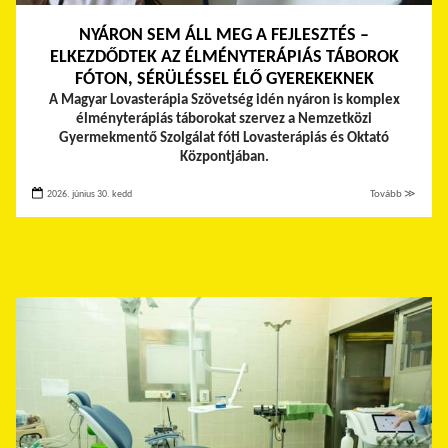
NYÁRON SEM ÁLL MEG A FEJLESZTÉS –
ELKEZDŐDTEK AZ ÉLMÉNYTERÁPIÁS TÁBOROK
FÓTON, SÉRÜLÉSSEL ÉLŐ GYEREKEKNEK
A Magyar Lovasterápia Szövetség idén nyáron is komplex
élményterápiás táborokat szervez a Nemzetközi
Gyermekmentő Szolgálat fóti Lovasterápiás és Oktató
Központjában.
2026. június 30. kedd
Tovább ≫