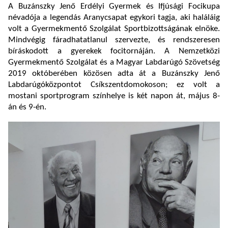
A Buzánszky Jenő Erdélyi Gyermek és Ifjúsági Focikupa
névadója a legendás Aranycsapat egykori tagja, aki haláláig
volt a Gyermekmentő Szolgálat Sportbizottságának elnöke.
Mindvégig fáradhatatlanul szervezte, és rendszeresen
bíráskodott a gyerekek focitornáján. A Nemzetközi
Gyermekmentő Szolgálat és a Magyar Labdarúgó Szövetség
2019 októberében közösen adta át a Buzánszky Jenő
Labdarúgóközpontot Csíkszentdomokoson; ez volt a
mostani sportprogram színhelye is két napon át, május 8-
án és 9-én.