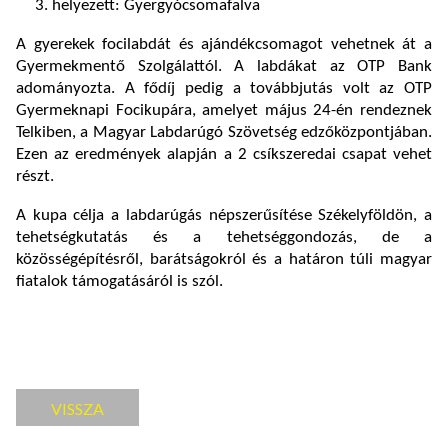
helyezett: Gyergyócsomafalva
A gyerekek focilabdát és ajándékcsomagot vehetnek át a
Gyermekmentő Szolgálattól. A labdákat az OTP Bank
adományozta. A fődíj pedig a továbbjutás volt az OTP
Gyermeknapi Focikupára, amelyet május 24-én rendeznek
Telkiben, a Magyar Labdarúgó Szövetség edzőközpontjában.
Ezen az eredmények alapján a 2 csíkszeredai csapat vehet
részt.
A kupa célja a labdarúgás népszerűsítése Székelyföldön, a
tehetségkutatás és a tehetséggondozás, de a
közösségépítésről, barátságokról és a határon túli magyar
fiatalok támogatásáról is szól.
VISSZA