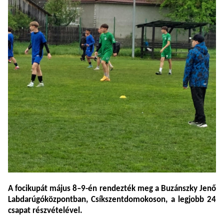
A focikupát
május
8–
9-
én
rendezték
meg
a
Buzánszky
Jenő
Labdarúgóközpontban,
Csíkszentdomokoson, a
legjobb 24
csapat részvételével.