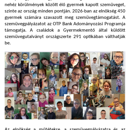
nehéz körülmények között élő gyermek kapott szemüveget,
szinte az ország minden pontján. 2026-ban az elnökség 450
gyermek számára szavazott meg szemüvegtámogatást. A
szemüvegpályázatot az OTP Bank Adományozási Programja
támogatja. A családok a Gyermekmentő által küldött
szemüvegutalványt országszerte 291 optikában válthatják
be.
Az elnökség a műtétekre, a szemüvegpályázatra és az