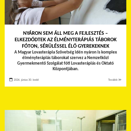
NYÁRON SEM ÁLL MEG A FEJLESZTÉS –
ELKEZDŐDTEK AZ ÉLMÉNYTERÁPIÁS TÁBOROK
FÓTON, SÉRÜLÉSSEL ÉLŐ GYEREKEKNEK
A Magyar Lovasterápia Szövetség idén nyáron is komplex
élményterápiás táborokat szervez a Nemzetközi
Gyermekmentő Szolgálat fóti Lovasterápiás és Oktató
Központjában.
2026. június 30. kedd
Tovább ≫