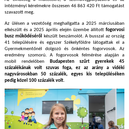
intézményi kérelmekre összesen 46 863 420 Ft támogatást
szavazott meg.
Az ülésen a vezetőség meghallgatta a 2025 márciusában
elkészült és a 2025 április elején üzembe állított
fogorvosi
busz működéséről
készült beszámolót. A busszal az ország
41 településére és egyszer Székelyföldre látogattak el a
Gyermekmentőnél dolgozó és önkéntes fogorvosok. Az
eredmény szomorú. A fogorvosok felmérése alapján a
mobil rendelőben
Budapesten szűrt gyerekek
45
százalékának volt szuvas foga, ez az arány a vidéki
nagyvárosokban 50 százalék, egyes kis településéken
pedig közel 100 százalék volt
.