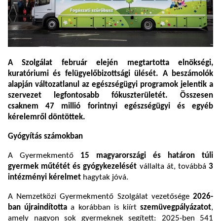
A Szolgálat február elején megtartotta elnökségi,
kuratóriumi és felügyelőbizottsági ülését. A beszámolók
alapján változatlanul az egészségügyi programok jelentik a
szervezet legfontosabb fókuszterületét. Összesen
csaknem 47 millió forintnyi egészségügyi és egyéb
kérelemről döntöttek.
Gyógyítás számokban
A Gyermekmentő
15 magyarországi és határon túli
gyermek műtétét és gyógykezelését
vállalta át, továbbá
3
intézményi kérelmet
hagytak jóvá.
A Nemzetközi Gyermekmentő Szolgálat vezetősége
2026-
ban újraindította
a korábban is kiírt
szemüvegpályázatot
,
amely nagyon sok gyermeknek segített: 2025-ben 541