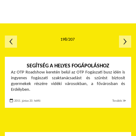
198/207
SEGÍTSÉG A HELYES FOGÁPOLÁSHOZ
Az OTP Roadshow keretén belül az OTP Fogászati busz idén is
ingyenes fogászati szaktanácsadást és szűrést biztosít
gyermekek részére vidéki városokban, a fővárosban és
Erdélyben.
2011. június 20. hétfő
Tovább ≫