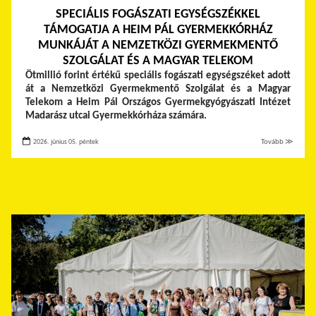
SPECIÁLIS FOGÁSZATI EGYSÉGSZÉKKEL
TÁMOGATJA A HEIM PÁL GYERMEKKÓRHÁZ
MUNKÁJÁT A NEMZETKÖZI GYERMEKMENTŐ
SZOLGÁLAT ÉS A MAGYAR TELEKOM
Ötmillió forint értékű speciális fogászati egységszéket adott
át a Nemzetközi Gyermekmentő Szolgálat és a Magyar
Telekom a Heim Pál Országos Gyermekgyógyászati Intézet
Madarász utcai Gyermekkórháza számára.
2026. június 05. péntek
Tovább ≫