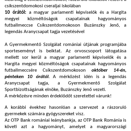
csíkszentdomokosi cseraljai iskolában
10 órától:
a magyar parlamenti képviselők és a Hargita
megyei közméltóságok csapatainak hagyományos
futballmeccse Csíkszentdomokoson Buzánszky Jenő, a
legendás Aranycsapat tagja vezetésével
A Gyermekmentő Szolgálat romániai útjának programjába
sporteseményt is beiktat. Az orvoscsoport látogatása
mellett sor kerül a magyar parlamenti képviselők és a
Hargita megyei közméltóságok csapatainak hagyományos
futballmeccsére Csíkszentdomokoson
október 14-én,
pénteken 10 órától
. A mérkőzést idén is a legendás
Aranycsapat tagja, a Gyermekmentő Szolgálat
Sportbizottságának elnöke, Buzánszky Jenő vezeti.
A mérkőzésre minden érdeklődőt szeretettel várunk!
A korábbi évekhez hasonlóan a szervezet a rászoruló
gyermekek számára gyógyszereket visz.
Az OTP Bank romániai leánybankja, az OTP Bank Románia is
követi azt a hagyományt, amelyet a magyarországi