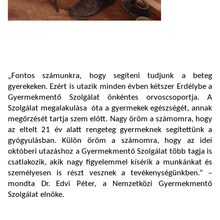
„Fontos számunkra, hogy segíteni tudjunk a beteg
gyerekeken. Ezért is utazik minden évben kétszer Erdélybe a
Gyermekmentő Szolgálat önkéntes orvoscsoportja. A
Szolgálat megalakulása óta a gyermekek egészségét, annak
megőrzését tartja szem előtt. Nagy öröm a számomra, hogy
az eltelt 21 év alatt rengeteg gyermeknek segítettünk a
gyógyulásban. Külön öröm a számomra, hogy az idei
októberi utazáshoz a Gyermekmentő Szolgálat több tagja is
csatlakozik, akik nagy figyelemmel kísérik a munkánkat és
személyesen is részt vesznek a tevékenységünkben.” –
mondta Dr. Edvi Péter, a Nemzetközi Gyermekmentő
Szolgálat elnöke.