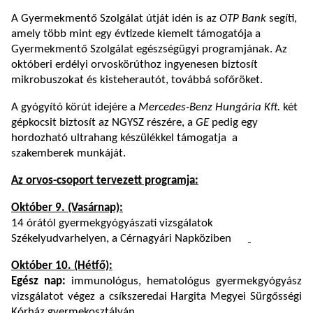
A Gyermekmentő Szolgálat útját idén is az
OTP Bank
segíti,
amely több mint egy évtizede kiemelt támogatója a
Gyermekmentő Szolgálat egészségügyi programjának. Az
októberi erdélyi orvoskörúthoz ingyenesen biztosít
mikrobuszokat és kisteherautót, továbbá sofőröket.
A gyógyító körút idejére a
Mercedes-Benz Hungária Kft.
két
gépkocsit biztosít az NGYSZ részére, a
GE
pedig egy
hordozható ultrahang készülékkel támogatja a
szakemberek munkáját.
Az orvos-csoport tervezett programja:
Október 9. (Vasárnap):
14 órától gyermekgyógyászati vizsgálatok
Székelyudvarhelyen, a Cérnagyári Napköziben
Október 10. (Hétfő):
Egész nap:
immunológus, hematológus
gyermekgyógyász
vizsgálatot végez a csíkszeredai Hargita Megyei Sürgősségi
Kórház gyermekosztályán