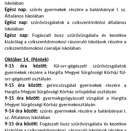
iskolában
Egész nap
: szűrés gyermekek részére a balánbányai I. sz.
Általános Iskolában
Egész nap:
szűrővizsgálatok a csíkszentmiklósi általános
iskolában
Egész nap:
Fogászati busz szűrővizsgálata és kezelése
kizárólag a csíkszentdomokosi rászoruló iskolások részére a
csíkszentdomokosi cseraljai iskolában
Október 14. (Péntek)
9-15 óra között:
fül-orr-gégészeti szűrővizsgálatok
gyermekek részére a Hargita Megyei Sürgősségi Kórház fül-
orr-gégészeti osztályán
9-15 óra között:
gerincvizsgálat gyermekek részére a
Hargita Megyei Sürgősségi Kórház ortopédiai osztályán
9-15 óra között:
gyermekgyógyászati vizsgálat a Hargita
Megyei Sürgősségi Kórház gyermekosztályán
9-14 óra között:
szűrés gyermekek részére a balánbányai I.
sz. Általános Iskolában
9-15 óra között:
Fogászati busz szűrővizsgálata és kezelése
kizárólag a csíkszentdomokosi, rászoruló iskolások részére a