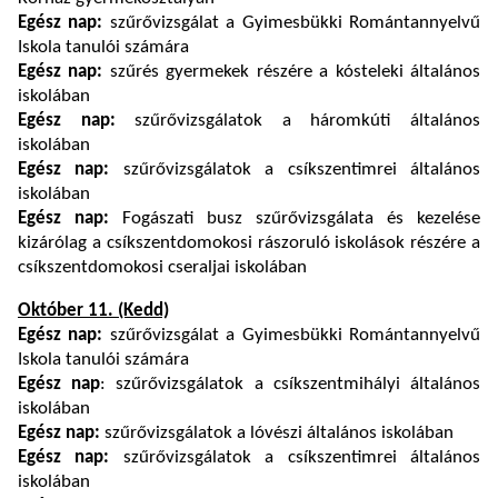
Egész nap:
szűrővizsgálat a Gyimesbükki Romántannyelvű
Iskola tanulói számára
Egész nap:
szűrés gyermekek részére a kósteleki általános
iskolában
Egész nap:
szűrővizsgálatok a háromkúti általános
iskolában
Egész nap:
szűrővizsgálatok a csíkszentimrei általános
iskolában
Egész nap:
Fogászati busz szűrővizsgálata és kezelése
kizárólag a csíkszentdomokosi rászoruló iskolások részére a
csíkszentdomokosi cseraljai iskolában
Október 11. (Kedd)
Egész nap:
szűrővizsgálat a Gyimesbükki Romántannyelvű
Iskola tanulói számára
Egész nap
: szűrővizsgálatok a csíkszentmihályi általános
iskolában
Egész nap:
szűrővizsgálatok a lóvészi általános iskolában
Egész nap:
szűrővizsgálatok a csíkszentimrei általános
iskolában