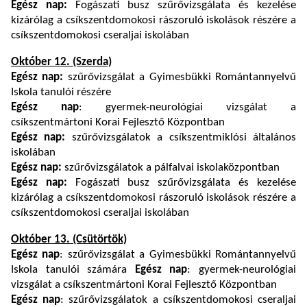
Egész nap:
Fogászati busz szűrővizsgálata és kezelése
kizárólag a csíkszentdomokosi rászoruló iskolások részére a
csíkszentdomokosi cseraljai iskolában
Október 12. (Szerda)
Egész nap:
szűrővizsgálat a Gyimesbükki Romántannyelvű
Iskola tanulói részére
Egész nap
: gyermek-neurológiai vizsgálat a
csíkszentmártoni Korai Fejlesztő Központban
Egész nap:
szűrővizsgálatok a csíkszentmiklósi általános
iskolában
Egész nap:
szűrővizsgálatok a pálfalvai iskolaközpontban
Egész nap:
Fogászati busz szűrővizsgálata és kezelése
kizárólag a csíkszentdomokosi rászoruló iskolások részére a
csíkszentdomokosi cseraljai iskolában
Október 13. (Csütörtök)
Egész nap
: szűrővizsgálat a Gyimesbükki Romántannyelvű
Iskola tanulói számára
Egész nap
: gyermek-neurológiai
vizsgálat a csíkszentmártoni Korai Fejlesztő Központban
Egész nap
: szűrővizsgálatok a csíkszentdomokosi cseraljai