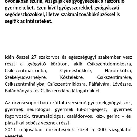
óvodákban szűrik, vizsgálják és gyógykezelik a rászoruló
gyermekeket. Ezen kívül gyógyszerekkel, gyógyászati
segédeszközökkel, illetve szakmai továbbképzéssel is
segítik az intézeteket.
Idén ősszel 27 szakorvos és egészségügyi szakember vesz
részt a gyógyító körúton, akik Csíkszentdomokosra,
Csíkszentmártonba, Gyimesbükkre, Háromkútra,
Székelyudvarhelyre, Kóstelekre, Csíkszentimrére,
Csíkszentmihályba, Csíkszentmiklósra, Pálfalvára, Lóvészre,
Balánbányára és Csíkszeredába látogatnak el.
Az orvoscsoportban ezúttal csecsemő-gyermekgyógyászok,
gyermek neurológus, gyermek fül-orr-gégész, gyermek
fogorvosok, traumatológus, családorvos, kéz-, gerinc – és
plasztikai sebész vesznek részt.
2011 májusában önkénteseink közel 5 000 vizsgálatot
végeztek.