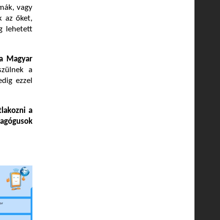
mmák, vagy
k az őket,
g lehetett
 a Magyar
szülnek a
dig ezzel
lakozni a
dagógusok