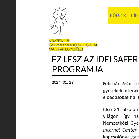
RÓLUNK
HÍR
EZ LESZ AZ IDEI SAF
PROGRAMJA
2024. 01. 23.
Február 6-án r
gyerekek interak
előadásokat hall
Idén 21. alkalo
világon, így h
Nemzetközi Gye
Internet Center
kapcsolódva gyer