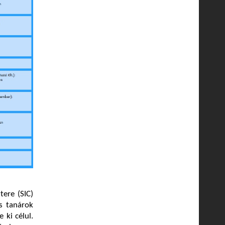
ere (SIC)
s tanárok
 ki célul.