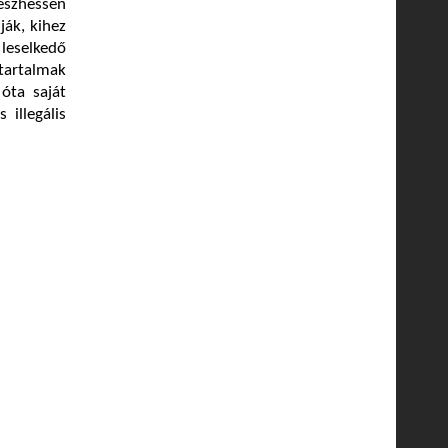
észhessen
ják, kihez
leselkedő
tartalmak
óta saját
 illegális