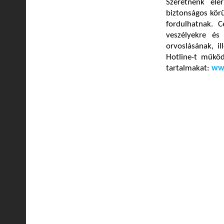
Szeretnénk elé
biztonságos körü
fordulhatnak. C
veszélyekre és
orvoslásának, i
Hotline-t működt
tartalmakat:
www