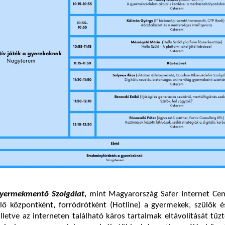
yermekmentő Szolgálat,
mint Magyarország Safer Internet Cent
lő központként, forródrótként (Hotline) a gyermekek, szülők é
 illetve az interneten található káros tartalmak eltávolítását tűzte