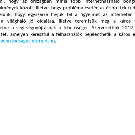
rni, hogy az országban minél több internethasználó böng
lmények között, illetve, hogy probléma esetén az érintettek tud
élunk, hogy egyszerre hívjuk fel a figyelmet az interneten 
 a világháló jó oldalára, illetve teremtsük meg a káros 
lletve a segítségnyújtásnak a lehetőségét. Szervezetünk 2019 
et, amelyen keresztül a felhasználók bejelenthetik a káros és
.biztonsagosinternet.hu
.