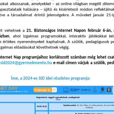
kokat alkossanak, amelyekkel – az online világban megélt dile
tapasztalataik hatására – újító és kísérletező módon reflektálna
letve a társadalmat érintő jelenségekre. A műveket január 21-i
zt vehetnek a
21. Biztonságos Internet Napon február 6-án,
ázban
, ahol izgalmas programokkal, interaktív játékokkal ké
tve értékes nyereményeket kaphatnak. A szülők, pedagógusok pe
galmas előadásokat követhetnek végig.
nternet Nap programjaihoz korlátozott számban még lehet csat
sid2024@gyermekmento.hu
e-mail címen várjuk a szülők, pe
Íme, a 2024-es SID idei részletes programja: