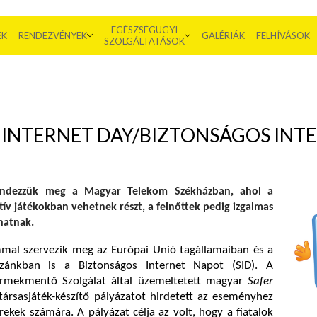
EGÉSZSÉGÜGYI
EK
RENDEZVÉNYEK
GALÉRIÁK
FELHÍVÁSOK
SZOLGÁLTATÁSOK
ER INTERNET DAY/BIZTONSÁGOS INT
endezzük meg a Magyar Telekom Székházban, ahol a
tív játékokban vehetnek részt, a felnőttek pedig izgalmas
hatnak.
mmal szervezik meg az Európai Unió tagállamaiban és a
azánkban is a Biztonságos Internet Napot (SID). A
rmekmentő Szolgálat által üzemeltetett magyar
Safer
társasjáték-készítő pályázatot hirdetett az eseményhez
ekek számára. A pályázat célja az volt, hogy a fiatalok