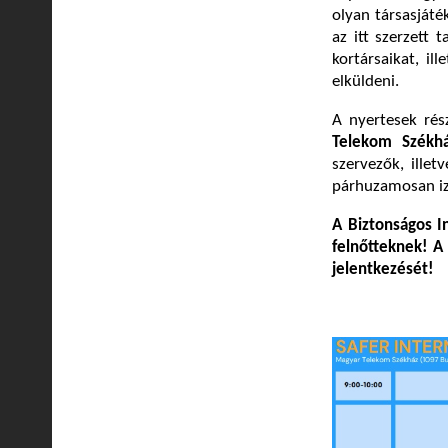
olyan társasjáté
az itt szerzett 
kortársaikat, il
elküldeni.
A nyertesek rés
Telekom Székh
szervezők, ille
párhuzamosan iz
A Biztonságos I
felnőtteknek! A
jelentkezését!