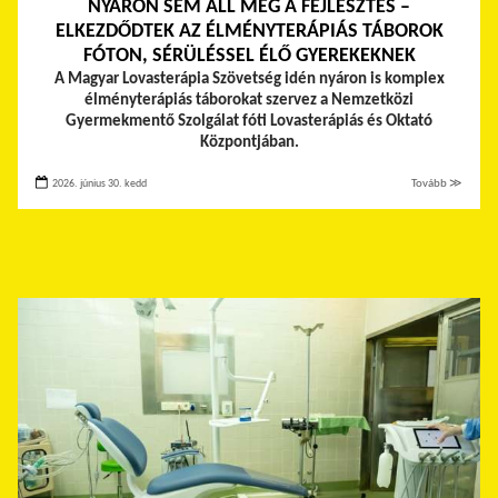
NYÁRON SEM ÁLL MEG A FEJLESZTÉS –
ELKEZDŐDTEK AZ ÉLMÉNYTERÁPIÁS TÁBOROK
FÓTON, SÉRÜLÉSSEL ÉLŐ GYEREKEKNEK
A Magyar Lovasterápia Szövetség idén nyáron is komplex
élményterápiás táborokat szervez a Nemzetközi
Gyermekmentő Szolgálat fóti Lovasterápiás és Oktató
Központjában.
2026. június 30. kedd
Tovább ≫