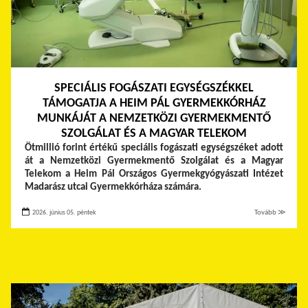
SPECIÁLIS FOGÁSZATI EGYSÉGSZÉKKEL
TÁMOGATJA A HEIM PÁL GYERMEKKÓRHÁZ
MUNKÁJÁT A NEMZETKÖZI GYERMEKMENTŐ
SZOLGÁLAT ÉS A MAGYAR TELEKOM
Ötmillió forint értékű speciális fogászati egységszéket adott
át a Nemzetközi Gyermekmentő Szolgálat és a Magyar
Telekom a Heim Pál Országos Gyermekgyógyászati Intézet
Madarász utcai Gyermekkórháza számára.
2026. június 05. péntek
Tovább ≫