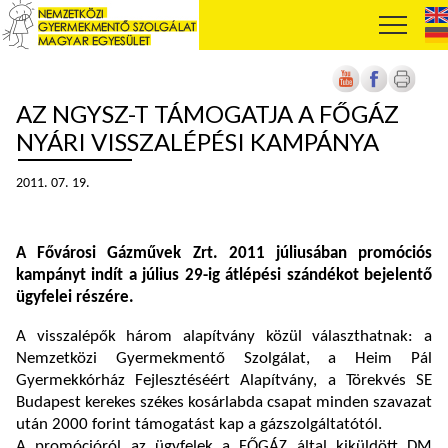
AZ NGYSZ-T TÁMOGATJA A FŐGÁZ
NYÁRI VISSZALÉPÉSI KAMPÁNYA
2011. 07. 19.
A Fővárosi Gázművek Zrt. 2011 júliusában promóciós
kampányt indít a július 29-ig átlépési szándékot bejelentő
ügyfelei részére.
A visszalépők három alapítvány közül választhatnak: a
Nemzetközi Gyermekmentő Szolgálat, a Heim Pál
Gyermekkórház Fejlesztéséért Alapítvány, a Törekvés SE
Budapest kerekes székes kosárlabda csapat minden szavazat
után 2000 forint támogatást kap a gázszolgáltatótól.
A promócióról az ügyfelek a FŐGÁZ által kiküldött DM