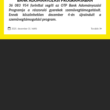
BANK ADOMÁNYOZÁSI PROGRAMJÁBAN
36 083 954 forinttal segíti az OTP Bank Adományozási
Programja a rászoruló gyerekek szemüvegtámogatását.
Ennek köszönhetően december 4-én újraindult a
szemüvegtámogatási program.
2025. december 15. hétfő
Tovább ≫