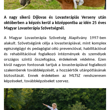
A nagy sikerű Díjlovas és Lovasterápiás Verseny után
októberben a képzés kerül a középpontba az idén 25 éves
Magyar Lovasterápia Szövetségnél.
A Magyar Lovasterápia Szövetség Alapítvány 1997-ben
alakult. Szövetségünk célja a lovasterápiával, mint komplex
egészségügyi és pedagógiai célú prevencióval, habilitációval
és rehabilitációval foglalkozó intézmények és személyek
országos szintű összefogása, érdekeinek védelme. Ezen
kívül nagyon fontosnak tartjuk a lovasterápiával foglalkozó
szakemberek továbbképzését, a hozzáértők utánpótlásának
biztosítását. Ennek érdekében az MLTSZ rendszeresen
képzéseket, továbbképzéseket szervez.