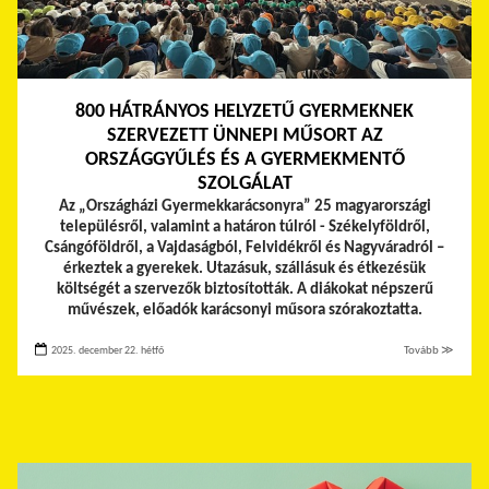
800 HÁTRÁNYOS HELYZETŰ GYERMEKNEK
SZERVEZETT ÜNNEPI MŰSORT AZ
ORSZÁGGYŰLÉS ÉS A GYERMEKMENTŐ
SZOLGÁLAT
Az „Országházi Gyermekkarácsonyra” 25 magyarországi
településről, valamint a határon túlról - Székelyföldről,
Csángóföldről, a Vajdaságból, Felvidékről és Nagyváradról –
érkeztek a gyerekek.
Utazásuk, szállásuk és étkezésük
költségét a szervezők biztosították. A diákokat népszerű
művészek, előadók karácsonyi műsora szórakoztatta.
2025. december 22. hétfő
Tovább ≫