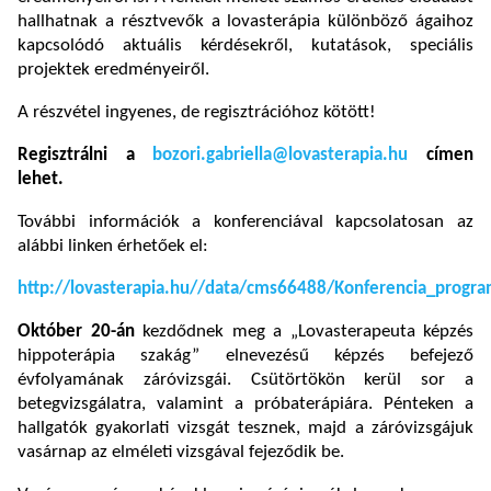
hallhatnak a résztvevők a lovasterápia különböző ágaihoz
kapcsolódó aktuális kérdésekről, kutatások, speciális
projektek eredményeiről.
A részvétel ingyenes, de regisztrációhoz kötött!
Regisztrálni a
bozori.gabriella@lovasterapia.hu
címen
lehet.
További információk a konferenciával kapcsolatosan az
alábbi linken érhetőek el:
http://lovasterapia.hu//data/cms66488/Konferencia_progr
Október 20-án
kezdődnek meg a „Lovasterapeuta képzés
hippoterápia szakág” elnevezésű képzés befejező
évfolyamának záróvizsgái. Csütörtökön kerül sor a
betegvizsgálatra, valamint a próbaterápiára. Pénteken a
hallgatók gyakorlati vizsgát tesznek, majd a záróvizsgájuk
vasárnap az elméleti vizsgával fejeződik be.