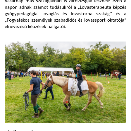
Vasárnap más szakágakban is záróvizsgák lesznek: ezen a
napon adnak számot tudásukról a „Lovasterapeuta képzés
gyógypedagógiai lovaglás és lovastorna szakág” és a
„Fogyatékos személyek szabadidős és lovassport oktatója”
elnevezésű képzések hallgatói.