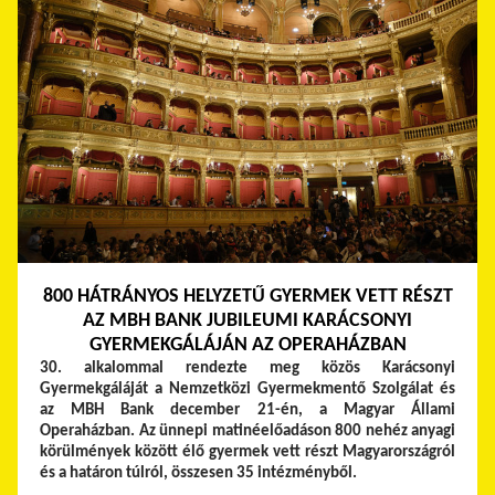
800 HÁTRÁNYOS HELYZETŰ GYERMEK VETT RÉSZT
AZ MBH BANK JUBILEUMI KARÁCSONYI
GYERMEKGÁLÁJÁN AZ OPERAHÁZBAN
30. alkalommal rendezte meg közös Karácsonyi
Gyermekgáláját a Nemzetközi Gyermekmentő Szolgálat és
az MBH Bank december 21-én, a Magyar Állami
Operaházban. Az ünnepi matinéelőadáson 800 nehéz anyagi
körülmények között élő gyermek vett részt Magyarországról
és a határon túlról, összesen 35 intézményből.