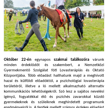
Október 22-én
egynapos
szakmai találkozóra
várunk
minden érdeklődőt és szakembert, a Nemzetközi
Gyermekmentő Szolgálat fóti Lovasterápiás és Oktató
Központjába. Több előadást hallhatunk majd a meghívott
hazai és külföldi előadóktól, a pszichológiai lovasterápia
területéről, illetve a ló mellett alkalmazható alternatív
kommunikációs lehetőségekről. Szó lesz a sajátos nevelési
igényű, fogyatékkal élő és pszichés zavarokkal küzdő
gyermekeknek és szüleiknek meghirdetett programunk
eredményeiről is. A fentiek mellett számos érdekes előadást