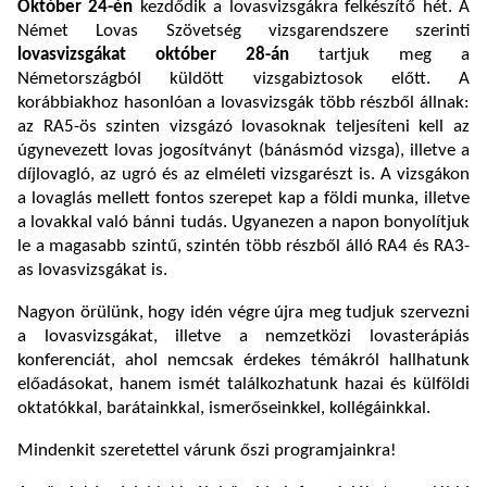
Október 24-én
kezdődik a lovasvizsgákra felkészítő hét. A
Német Lovas Szövetség vizsgarendszere szerinti
lovasvizsgákat október 28-án
tartjuk meg a
Németországból küldött vizsgabiztosok előtt. A
korábbiakhoz hasonlóan a lovasvizsgák több részből állnak:
az RA5-ös szinten vizsgázó lovasoknak teljesíteni kell az
úgynevezett lovas jogosítványt (bánásmód vizsga), illetve a
díjlovagló, az ugró és az elméleti vizsgarészt is. A vizsgákon
a lovaglás mellett fontos szerepet kap a földi munka, illetve
a lovakkal való bánni tudás. Ugyanezen a napon bonyolítjuk
le a magasabb szintű, szintén több részből álló RA4 és RA3-
as lovasvizsgákat is.
Nagyon örülünk, hogy idén végre újra meg tudjuk szervezni
a lovasvizsgákat, illetve a nemzetközi lovasterápiás
konferenciát, ahol nemcsak érdekes témákról hallhatunk
előadásokat, hanem ismét találkozhatunk hazai és külföldi
oktatókkal, barátainkkal, ismerőseinkkel, kollégáinkkal.
Mindenkit szeretettel várunk őszi programjainkra!