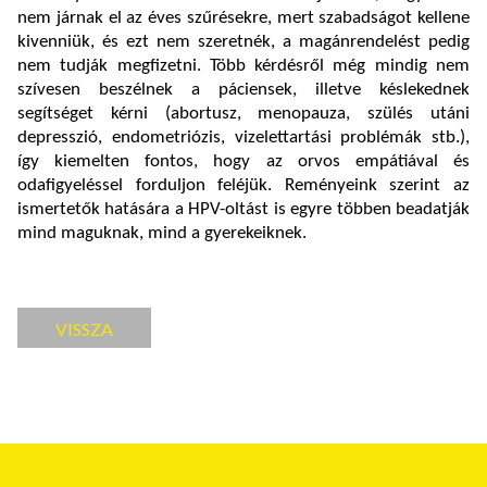
nem járnak el az éves szűrésekre, mert szabadságot kellene
kivenniük, és ezt nem szeretnék, a magánrendelést pedig
nem tudják megfizetni. Több kérdésről még mindig nem
szívesen beszélnek a páciensek, illetve késlekednek
segítséget kérni (abortusz, menopauza, szülés utáni
depresszió, endometriózis, vizelettartási problémák stb.),
így kiemelten fontos, hogy az orvos empátiával és
odafigyeléssel forduljon feléjük. Reményeink szerint az
ismertetők hatására a HPV-oltást is egyre többen beadatják
mind maguknak, mind a gyerekeiknek.
VISSZA