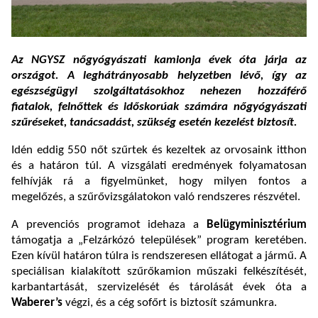
Az NGYSZ nőgyógyászati kamionja évek óta járja az
országot. A
leghátrányosabb helyzetben lévő, így az
egészségügyi szolgáltatásokhoz nehezen hozzáférő
fiatalok, felnőttek és időskorúak számára
nőgyógyászati
szűréseket
, tanácsadást, szükség esetén kezelést biztosít.
Idén eddig 550 nőt szűrtek és kezeltek az orvosaink itthon
és a határon túl. A vizsgálati eredmények folyamatosan
felhívják rá a figyelmünket, hogy milyen fontos a
megelőzés, a szűrővizsgálatokon való rendszeres részvétel.
A prevenciós programot idehaza a
Belügyminisztérium
támogatja a „Felzárkózó települések” program keretében.
Ezen kívül határon túlra is rendszeresen ellátogat a jármű.
A
speciálisan kialakított szűrőkamion műszaki felkészítését,
karbantartását, szervizelését és tárolását évek óta a
Waberer’s
végzi, és a cég sofőrt is biztosít számunkra.