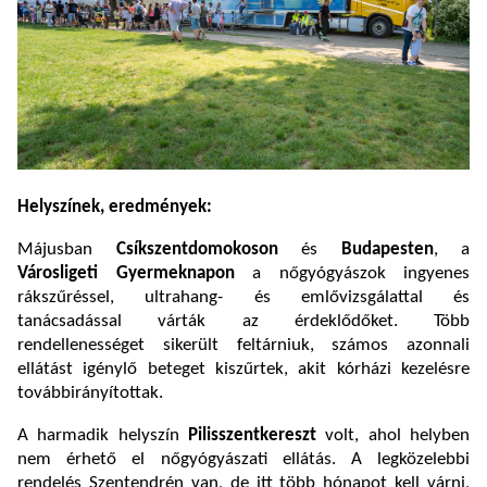
Helyszínek, eredmények:
Májusban
Csíkszentdomokoson
és
Budapesten
, a
Városligeti Gyermeknapon
a
nőgyógyászok ingyenes
rákszűréssel,
ultrahang- és emlővizsgálattal
és
tanácsadással várták az érdeklődőket. Több
rendellenességet sikerült feltárniuk, számos azonnali
ellátást igénylő beteget kiszűrtek, akit kórházi kezelésre
továbbirányítottak.
A harmadik helyszín
Pilisszentkereszt
volt, ahol
helyben
nem érhető el nőgyógyászati ellátás. A legközelebbi
rendelés Szentendrén van, de itt több hónapot kell várni,