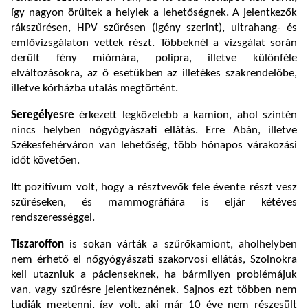
így nagyon örültek a helyiek a lehetőségnek.
A jelentkezők
r
ákszűrésen, HPV szűrésen (igény szerint), ultrahang- és
emlővizsgálaton vettek részt. Többeknél a vizsgálat során
derült fény miómára, polipra, illetve különféle
elváltozásokra, az ő esetükben az illetékes szakrendelőbe,
illetve kórházba utalás megtörtént.
Seregélyesre
érkezett legközelebb a kamion, ahol szintén
nincs helyben nőgyógyászati ellátás. Erre Abán, illetve
Székesfehérváron van lehetőség, több hónapos várakozási
időt követően.
Itt pozitívum volt, hogy a résztvevők fele évente részt vesz
szűréseken, és mammográfiára is eljár kétéves
rendszerességgel.
Tiszaroffon
is sokan várták a szűrőkamiont, aholhelyben
nem érhető el nőgyógyászati szakorvosi ellátás, Szolnokra
kell utazniuk a pácienseknek, ha bármilyen problémájuk
van, vagy szűrésre jelentkeznének. Sajnos ezt többen nem
tudják megtenni, így volt, aki már 10 éve nem részesült