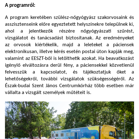
A programról:
A program keretében szülész-nőgyógyász szakorvosaink és
asszisztenseink előre egyeztetett helyszínekre települnek ki,
ahol a jelentkezők részére nőgyógyászati szűrést,
vizsgálatot és tanácsadást biztosítanak. Az eredményeket
az orvosok kiértékelik, majd a leleteket a páciensek
elektronikusan, illetve kérés esetén postai úton kapják meg,
valamint az EESZT-ből is letölthetik azokat. Ha beavatkozást
igénylő elváltozásra derül fény, a páciensekkel közvetlenül
felvesszük a kapcsolatot, és tájékoztatjuk őket a
lehetőségekről, további vizsgálatok szükségességéről. Az
Észak-budai Szent János Centrumkórház több esetben már
vállalta a vizsgált személyek műtéteit is.