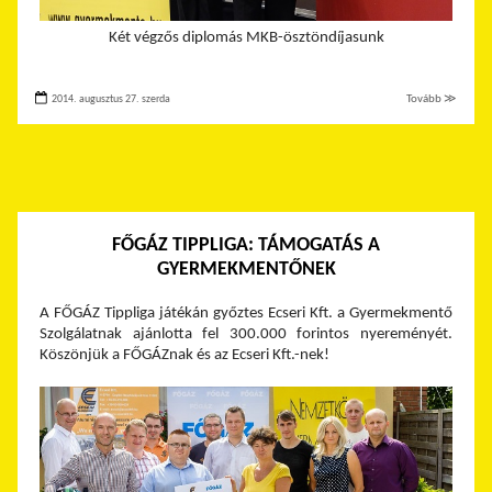
Két végzős diplomás MKB-ösztöndíjasunk
2014. augusztus 27. szerda
Tovább ≫
FŐGÁZ TIPPLIGA: TÁMOGATÁS A
GYERMEKMENTŐNEK
A FŐGÁZ Tippliga játékán győztes Ecseri Kft. a Gyermekmentő
Szolgálatnak ajánlotta fel 300.000 forintos nyereményét.
Köszönjük a FŐGÁZnak és az Ecseri Kft.-nek!