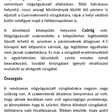
semmilyen nőgyógyászati ellátásban. Több hátrányos
helyzetű, rossz anyagi körülmények között élő páciens is
eljutott a Gyermekmentő vizsgálatára, rájuk a helyi védőnő
külön odafigyel majd a hétköznapokban is.
A következő kitelepülés helyszíne
Csörög
volt.
Nőgyógyászati szakrendelés a településhez legközelebb
Vácott érhető el, azonban a pácienseknek átlagosan 4-5
hónapot kell időpontra várniuk, így legtöbben egyáltalán
nem járnak szakellátásra. Ez már a vizsgálati eredményekből
is egyértelműen látszódott: szinte minden nőnél
beavatkozást, további kivizsgálást igénylő elváltozást
mutatott az elvégzett vizsgálat.
Összegzés
:
A rendszeres nőgyógyászati vizsgálatokra nagyon nagy
szükség van. A szakemberek általános benyomása az volt,
hogy akinek korábban nem volt egészségügyi problémája,
az könnyebben hagy ki szűrést, illetve kötelező vizsgálatot,
időhiányra való hivatkozással. Többen jelezték, hogy azért