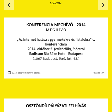
166/207
KONFERENCIA MEGHÍVÓ - 2014
M E G H Í V Ó
„Az internet hatása a gyermekekre és fiatalokra” c.
konferenciára
2014. október 2. (csütörtök), 9 órától
Radisson Blu Béke Hotel, Budapest
(1067 Budapest, Teréz krt. 43.)
2014. szeptember 03. szerda
Tovább ≫
ÖSZTÖNDÍJ PÁLYÁZATI FELHÍVÁS