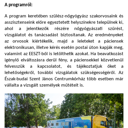
A programról:
A program keretében szülész-nőgyógyász szakorvosaink és
asszisztenseink előre egyeztetett helyszínekre települnek ki,
ahol a jelentkezők részére nőgyógyászati szűrést,
vizsgálatot és tanácsadást biztosítanak. Az eredményeket
az orvosok kiértékelik, majd a leleteket a páciensek
elektronikusan, illetve kérés esetén postai úton kapják meg,
valamint az EESZT-ből is letölthetik azokat. Ha beavatkozást
igénylő elváltozásra derül fény, a páciensekkel közvetlenül
felvesszük a kapcsolatot, és tájékoztatjuk őket a
lehetőségekről, további vizsgálatok szükségességéről. Az
Észak-budai Szent János Centrumkórház több esetben már
vállalta a vizsgált személyek műtéteit is.