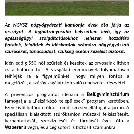
Az NGYSZ nőgyógyászati kamionja évek óta járja az
országot. A
leghátrányosabb helyzetben lévő, így az
egészségügyi szolgáltatásokhoz nehezen hozzáférő
fiatalok, felnőttek és időskorúak számára
nőgyógyászati
szűréseket
, tanácsadást, szükség esetén kezelést biztosít.
Idén eddig 550 nőt szűrtek és kezeltek az orvosaink itthon
és a határon túl. A vizsgálati eredmények folyamatosan
felhívják rá a figyelmünket, hogy milyen fontos a
megelőzés, a szűrővizsgálatokon való rendszeres részvétel.
A prevenciós programot idehaza a
Belügyminisztérium
támogatja a „Felzárkózó települések” program keretében.
Ezen kívül határon túlra is rendszeresen ellátogat a jármű.
A
speciálisan kialakított szűrőkamion műszaki felkészítését,
karbantartását, szervizelését és tárolását évek óta a
Waberer’s
végzi, és a cég sofőrt is biztosít számunkra.