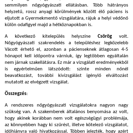
semmilyen nőgyógyászati ellátásban. Több hátrányos
helyzetű, rossz anyagi körülmények között élő páciens is
eljutott a Gyermekmentő vizsgálatára, rájuk a helyi védőnő
külön odafigyel majd a hétköznapokban is.
A következő kitelepülés helyszíne
Csörög
volt.
Nőgyógyászati szakrendelés a településhez legközelebb
Vácott érhető el, azonban a pácienseknek átlagosan 4-5
hónapot kell időpontra várniuk, így legtöbben egyáltalán
nem járnak szakellátásra. Ez már a vizsgálati eredményekből
is egyértelműen látszódott: szinte minden nőnél
beavatkozást, további kivizsgálást igénylő elváltozást
mutatott az elvégzett vizsgálat.
Összegzés
:
A rendszeres nőgyógyászati vizsgálatokra nagyon nagy
szükség van. A szakemberek általános benyomása az volt,
hogy akinek korábban nem volt egészségügyi problémája,
az könnyebben hagy ki szűrést, illetve kötelező vizsgálatot,
időhiányra való hivatkozással. Többen jelezték, hogy azért