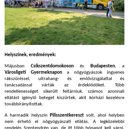
Helyszínek, eredmények:
Májusban
Csíkszentdomokoson
és
Budapesten
, a
Városligeti Gyermeknapon
a
nőgyógyászok ingyenes
rákszűréssel,
ultrahang- és emlővizsgálattal
és
tanácsadással várták az érdeklődőket. Több
rendellenességet sikerült feltárniuk, számos azonnali
ellátást igénylő beteget kiszűrtek, akit kórházi kezelésre
továbbirányítottak.
A harmadik helyszín
Pilisszentkereszt
volt, ahol
helyben
nem érhető el nőgyógyászati ellátás. A legközelebbi
rendelés Szentendrén van, de itt több hónapot kell várni,