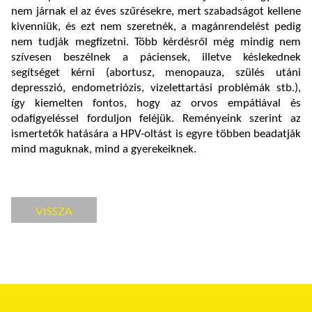
nem járnak el az éves szűrésekre, mert szabadságot kellene
kivenniük, és ezt nem szeretnék, a magánrendelést pedig
nem tudják megfizetni. Több kérdésről még mindig nem
szívesen beszélnek a páciensek, illetve késlekednek
segítséget kérni (abortusz, menopauza, szülés utáni
depresszió, endometriózis, vizelettartási problémák stb.),
így kiemelten fontos, hogy az orvos empátiával és
odafigyeléssel forduljon feléjük. Reményeink szerint az
ismertetők hatására a HPV-oltást is egyre többen beadatják
mind maguknak, mind a gyerekeiknek.
VISSZA