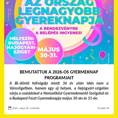
BEMUTATTUK A 2026-OS GYERMEKNAP
PROGRAMJAIT
A BL-döntő hétvégéje miatt 36 év után idén nem a
Városligetben, hanem egy új helyen, a Hajógyári-szigeten
várja a családokat a Nemzetközi Gyermekmentő Szolgálat és
a Budapest Feszt Gyermeknapja május 30-án és 31-én.
2026. május 28. csütörtök
Tovább ≫